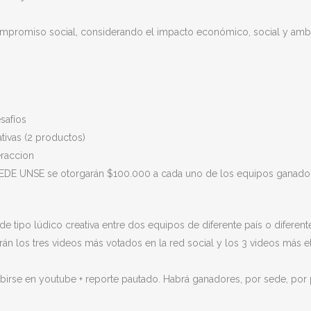
ompromiso social, considerando el impacto económico, social y ambie
safíos
tivas (2 productos)
eraccion
 SEDE UNSE se otorgarán $100.000 a cada uno de los equipos ganador
l de tipo lúdico creativa entre dos equipos de diferente país o diferen
guirán los tres videos más votados en la red social y los 3 videos más
birse en youtube + reporte pautado. Habrá ganadores, por sede, por pa