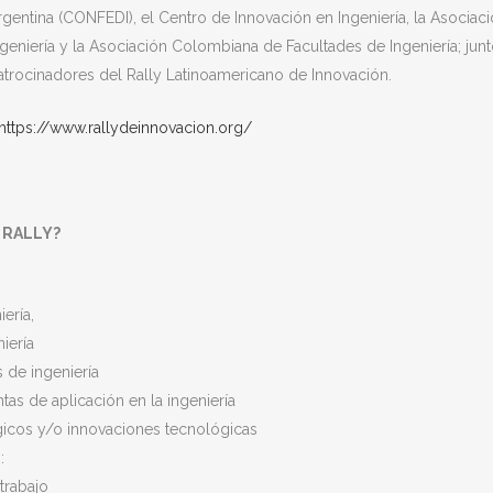
rgentina (CONFEDI), el Centro de Innovación en Ingeniería, la Asociac
ngeniería y la Asociación Colombiana de Facultades de Ingeniería; jun
atrocinadores del Rally Latinoamericano de Innovación.
https://www.rallydeinnovacion.org/
 RALLY?
ería,
iería
s de ingeniería
ntas de aplicación en la ingeniería
ógicos y/o innovaciones tecnológicas
:
trabajo