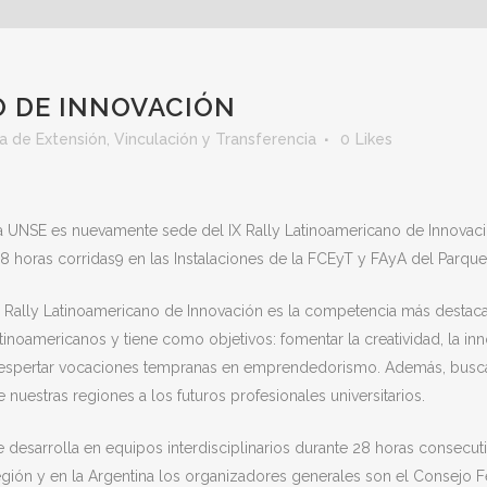
 DE INNOVACIÓN
a de Extensión, Vinculación y Transferencia
0
Likes
a UNSE es nuevamente sede del IX Rally Latinoamericano de Innovaci
28 horas corridas9 en las Instalaciones de la FCEyT y FAyA del Parque 
l Rally Latinoamericano de Innovación es la competencia más destacad
atinoamericanos y tiene como objetivos: fomentar la creatividad, la in
espertar vocaciones tempranas en emprendedorismo. Además, busca 
e nuestras regiones a los futuros profesionales universitarios.
e desarrolla en equipos interdisciplinarios durante 28 horas consecuti
egión y en la Argentina los organizadores generales son el Consejo F