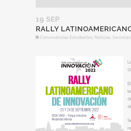
19 SEP
RALLY LATINOAMERICANO
Convocatorias Estudiantes
,
Noticias
,
Secretari
L
(
E
l
d
d
S
r