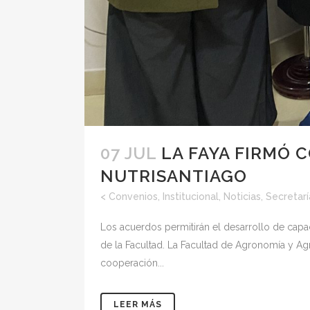
07 JUL
LA FAYA FIRMÓ 
NUTRISANTIAGO
<
Convenios
,
Institucional
,
Noticias
,
Secretar
Los acuerdos permitirán el desarrollo de capa
de la Facultad. La Facultad de Agronomía y Agr
cooperación...
LEER MÁS