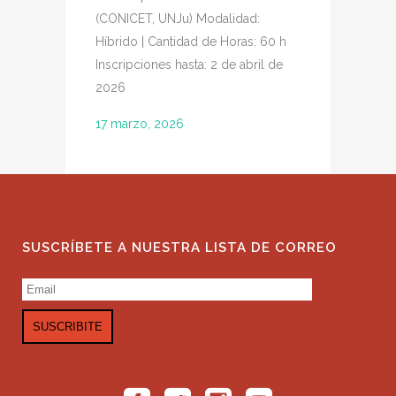
Universida
(CONICET, UNJu) Modalidad:
del Estero 
Híbrido | Cantidad de Horas: 60 h
primera ed
Inscripciones hasta: 2 de abril de
“Tesis en 3
2026
Thesis 3MT®
17 marzo, 2026
internaciona
16 octubre
SUSCRÍBETE A NUESTRA LISTA DE CORREO