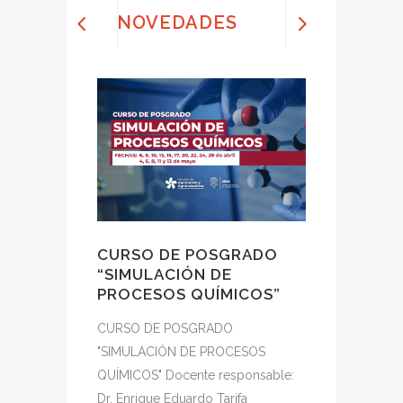
NOVEDADES
CURSO DE POSGRADO
CONCUR
“SIMULACIÓN DE
MINUTOS
PROCESOS QUÍMICOS”
Con la part
CURSO DE POSGRADO
estudiantes
"SIMULACIÓN DE PROCESOS
Facultad d
QUÍMICOS" Docente responsable:
Agroindustr
Dr. Enrique Eduardo Tarifa