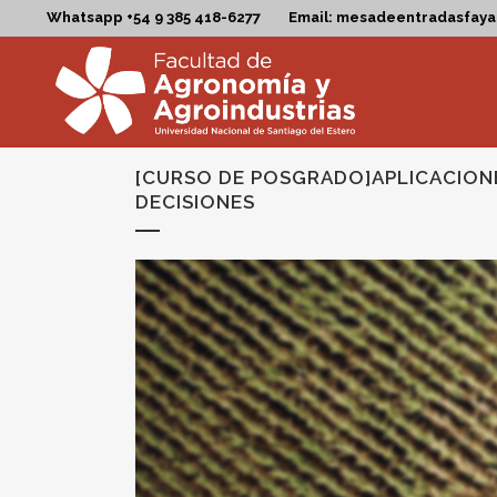
Whatsapp +54 9 385 418-6277
Email: mesadeentradasfay
[CURSO DE POSGRADO]APLICACIONES
DECISIONES