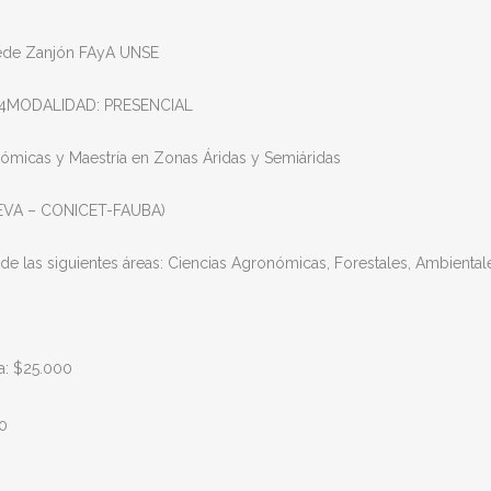
Sede Zanjón FAyA UNSE
024MODALIDAD: PRESENCIAL
ómicas y Maestría en Zonas Áridas y Semiáridas
IFEVA – CONICET-FAUBA)
de las siguientes áreas: Ciencias Agronómicas, Forestales, Ambientale
a: $25.000
00