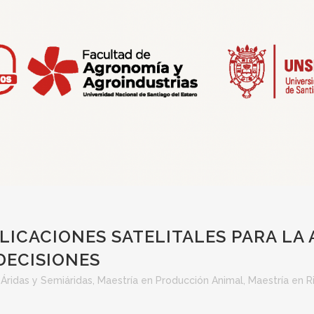
ICACIONES SATELITALES PARA LA A
 DECISIONES
Áridas y Semiáridas
,
Maestría en Producción Animal
,
Maestría en R