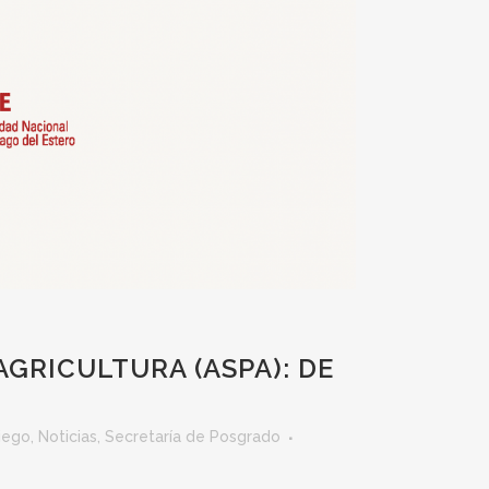
GRICULTURA (ASPA): DE
iego
,
Noticias
,
Secretaría de Posgrado