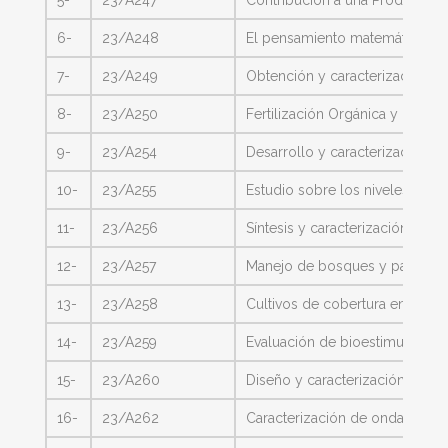
5-
23/A247
Contribución a una Producción S
6-
23/A248
El pensamiento matemático ava
7-
23/A249
Obtención y caracterización d
8-
23/A250
Fertilización Orgánica y Nitr
9-
23/A254
Desarrollo y caracterización d
10-
23/A255
Estudio sobre los niveles de a
11-
23/A256
Síntesis y caracterización de 
12-
23/A257
Manejo de bosques y pastizales
13-
23/A258
Cultivos de cobertura en la re
14-
23/A259
Evaluación de bioestimulantes 
15-
23/A260
Diseño y caracterización de se
16-
23/A262
Caracterización de ondas folic