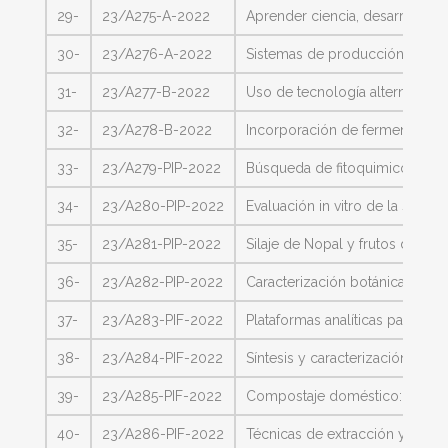
29-
23/A275-A-2022
Aprender ciencia, desarrollar
30-
23/A276-A-2022
Sistemas de producción, proceso
31-
23/A277-B-2022
Uso de tecnología alternativa 
32-
23/A278-B-2022
Incorporación de fermentos pr
33-
23/A279-PIP-2022
Búsqueda de fitoquimicos bioac
34-
23/A280-PIP-2022
Evaluación in vitro de la sust
35-
23/A281-PIP-2022
Silaje de Nopal y frutos del mo
36-
23/A282-PIP-2022
Caracterización botánica y geog
37-
23/A283-PIF-2022
Plataformas analíticas para la
38-
23/A284-PIF-2022
Síntesis y caracterización de 
39-
23/A285-PIF-2022
Compostaje doméstico: Compos
40-
23/A286-PIF-2022
Técnicas de extracción y caract