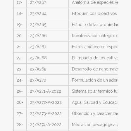
17-
23/A263
Anatomía de especies vegetales
18-
23/A264
Fitoquímicos bioactivos en nutr
19-
23/A265
Estudio de las propiedades fis
20-
23/A266
Revalorización integral del us
21-
23/A267
Estrés abiótico en especies for
22-
23/A268
El impacto de los cultivos de
23-
23/A269
Desarrollo de nanomateriales m
24-
23/A270
Formulación de un aderezo con 
25-
23/A271-A-2022
Sistema solar termico tubular H
26-
23/A272-A-2022
Agua: Calidad y Educación
27-
23/A273-A-2022
Obtención y caracterización de
28-
23/A274-A-2022
Mediación pedagógica para la 