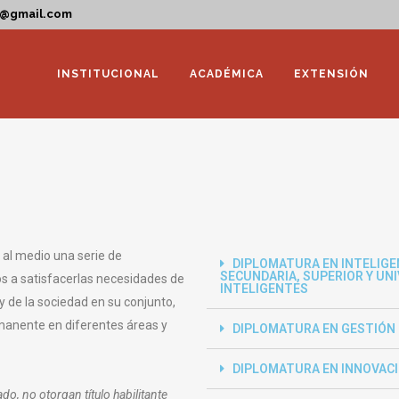
a@gmail.com
INSTITUCIONAL
ACADÉMICA
EXTENSIÓN
 al medio una serie de
DIPLOMATURA EN INTELIGEN
SECUNDARIA, SUPERIOR Y UN
s a satisfacerlas necesidades de
INTELIGENTES
y de la sociedad en su conjunto,
rmanente en diferentes áreas y
DIPLOMATURA EN GESTIÓN 
DIPLOMATURA EN INNOVAC
o, no otorgan título habilitante