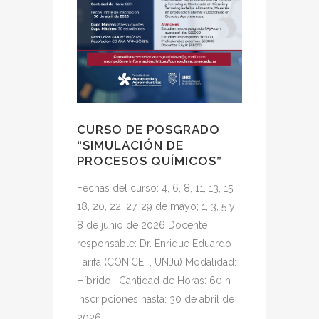
CURSO 
“SIMUL
PROCES
CURSO DE
"SIMULACI
CURSO DE POSGRADO
QUÍMICOS" 
“SIMULACIÓN DE
Dr. Enrique
PROCESOS QUÍMICOS”
(CONICET, 
Híbrido | C
Fechas del curso: 4, 6, 8, 11, 13, 15,
Inscripcion
18, 20, 22, 27, 29 de mayo; 1, 3, 5 y
2026
8 de junio de 2026 Docente
responsable: Dr. Enrique Eduardo
17 marzo, 
Tarifa (CONICET, UNJu) Modalidad:
Híbrido | Cantidad de Horas: 60 h
Inscripciones hasta: 30 de abril de
2026...