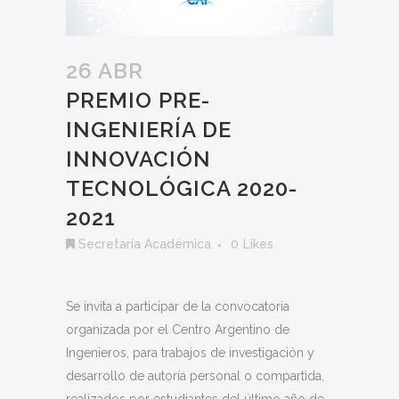
26 ABR
PREMIO PRE-
INGENIERÍA DE
INNOVACIÓN
TECNOLÓGICA 2020-
2021
Secretaría Académica
0
Likes
Se invita a participar de la convocatoria
organizada por el Centro Argentino de
Ingenieros, para trabajos de investigación y
desarrollo de autoría personal o compartida,
realizados por estudiantes del último año de