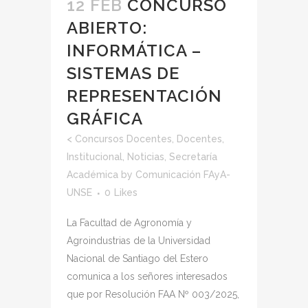
12 FEB
CONCURSO
ABIERTO:
INFORMÁTICA –
SISTEMAS DE
REPRESENTACIÓN
GRÁFICA
<
Concursos Docentes
,
Docentes
,
Institucional
,
Noticias
,
Secretaría
Académica
by
Comunicación FAyA-
UNSE
0
Likes
La Facultad de Agronomía y
Agroindustrias de la Universidad
Nacional de Santiago del Estero
comunica a los señores interesados
que por Resolución FAA Nº 003/2025,