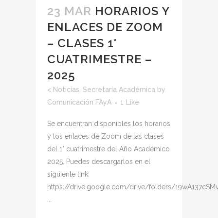
23 MAR
HORARIOS Y
ENLACES DE ZOOM
– CLASES 1°
CUATRIMESTRE –
2025
<
Noticias
,
Secretaría Académica
by
Comunicación FAyA
1
Like
Se encuentran disponibles los horarios
y los enlaces de Zoom de las clases
del 1° cuatrimestre del Año Académico
2025. Puedes descargarlos en el
siguiente link:
https://drive.google.com/drive/folders/19wA137
...