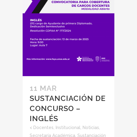
11 MAR
SUSTANCIACIÓN DE
CONCURSO –
INGLÉS
<
Docentes
,
Institucional
,
Noticias
,
Secretaría Académica
,
Sustanciación