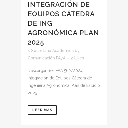
INTEGRACIÓN DE
EQUIPOS CÁTEDRA
DE ING
AGRONÓMICA PLAN
2025
<
Secretaría Académica
by
Comunicación FAyA
2
Likes
Descargar Res FAA 562/2024
Integración de Equipos Cátedra de
Ingeniería Agronómica, Plan de Estudio
2025. ...
LEER MÁS