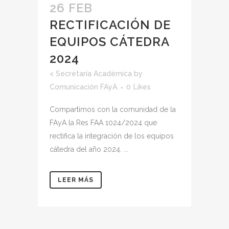
26 FEB
RECTIFICACIÓN DE
EQUIPOS CÁTEDRA
2024
<
Secretaría Académica
by
Comunicación FAyA
0
Likes
Compartimos con la comunidad de la
FAyA la Res FAA 1024/2024 que
rectifica la integración de los equipos
cátedra del año 2024. ...
LEER MÁS