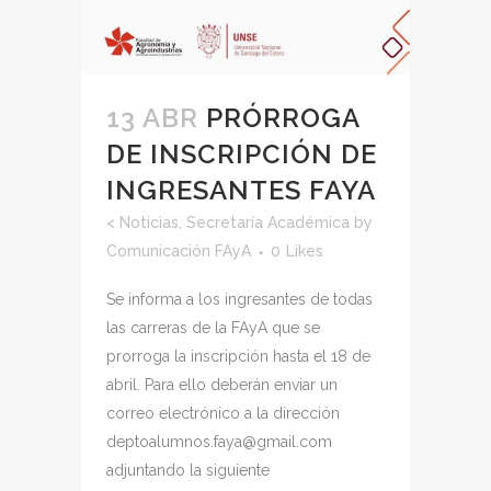
13 ABR
PRÓRROGA
DE INSCRIPCIÓN DE
INGRESANTES FAYA
<
Noticias
,
Secretaría Académica
by
Comunicación FAyA
0
Likes
Se informa a los ingresantes de todas
las carreras de la FAyA que se
prorroga la inscripción hasta el 18 de
abril. Para ello deberán enviar un
correo electrónico a la dirección
deptoalumnos.faya@gmail.com
adjuntando la siguiente