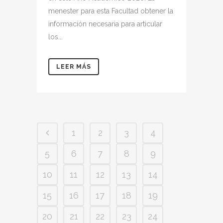
menester para esta Facultad obtener la
información necesaria para articular
los...
LEER MÁS
1
2
3
4
5
6
7
8
9
10
11
12
13
14
15
16
17
18
19
20
21
22
23
24