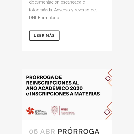
documentación escaneada o
fotografiada: Anverso y reverso del
DNI. Formulario...
LEER MÁS
06 ABR
PRÓRROGA