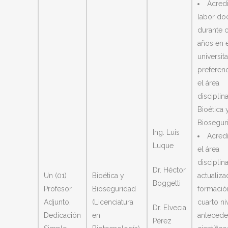
Acredi
labor do
durante 
años en e
universita
preferenc
el área
disciplina
Bioética 
Biosegur
Ing. Luis
Acredi
Luque
el área
disciplina
Dr. Héctor
Un (01)
Bioética y
actualiza
Boggetti
Profesor
Bioseguridad
formació
Adjunto,
(Licenciatura
cuarto ni
Dr. Elvecia
Dedicación
en
antecede
Pérez