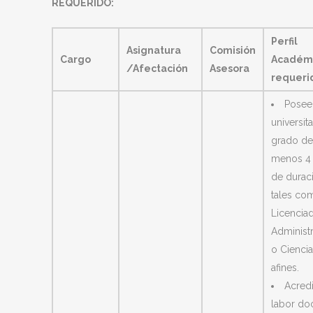
REQUERIDO:
Perfil
Asignatura
Comisión
Cargo
Académ
/Afectación
Asesora
requeri
Poseer
universit
grado de
menos 4
de durac
tales co
Licencia
Administ
o Cienci
afines.
Acredi
labor do