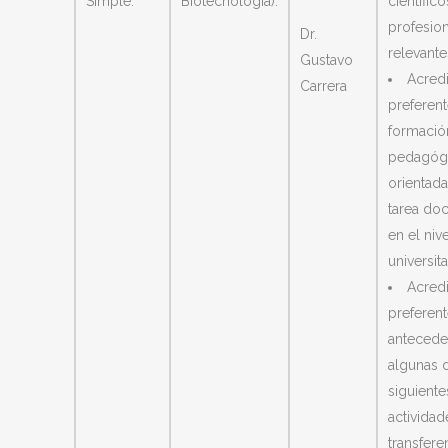
Simple.
Biotecnología).
científico
profesio
Dr.
relevante
Gustavo
Acredi
Carrera
preferen
formació
pedagóg
orientada
tarea do
en el nive
universita
Acredi
preferen
antecede
algunas d
siguiente
actividad
transfere