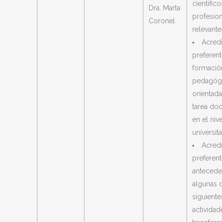
científico
Dra. Marta
profesio
Coronel
relevante
Acredi
preferen
formació
pedagóg
orientada
tarea do
en el nive
universita
Acredi
preferen
antecede
algunas d
siguiente
actividad