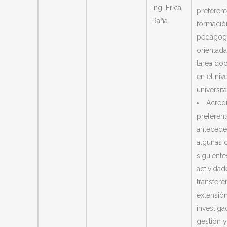
Ing. Erica
preferen
Raña
formació
pedagóg
orientada
tarea do
en el nive
universita
Acredi
preferen
antecede
algunas d
siguiente
actividad
transfere
extensión
investiga
gestión y