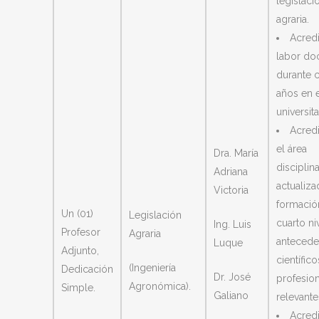
legislaci
agraria.
Acredi
labor do
durante 
años en e
universita
Acredi
el área
Dra. María
disciplina
Adriana
actualiza
Victoria
formació
Un (01)
Legislación
cuarto ni
Ing. Luis
Profesor
Agraria
antecede
Luque
Adjunto,
científico
(Ingeniería
Dedicación
Dr. José
profesio
Agronómica).
Simple.
Galiano
relevante
Acredi