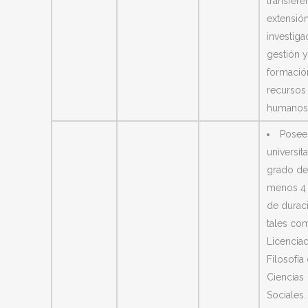
transfere
extensión
investiga
gestión y
formació
recursos
humanos
Poseer
universit
grado de
menos 4
de durac
tales co
Licencia
Filosofía
Ciencias
Sociales.