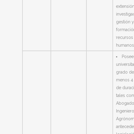
extensión
investiga
gestión y
formació
recursos
humanos
Poseer
universit
grado de
menos 4
de durac
tales co
Abogado
Ingenier
Agrónom
antecede