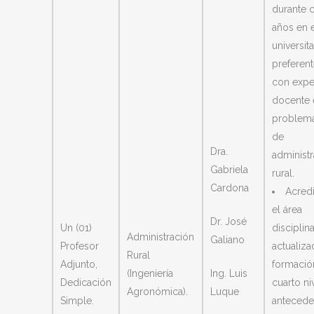
durante 
años en e
universita
preferen
con expe
docente 
problemá
de
Dra.
administ
Gabriela
rural.
Cardona
Acredi
el área
Dr. José
Un (01)
disciplina
Administración
Galiano
Profesor
actualiza
Rural
Adjunto,
formació
(Ingeniería
Ing. Luis
Dedicación
cuarto ni
Agronómica).
Luque
Simple.
antecede