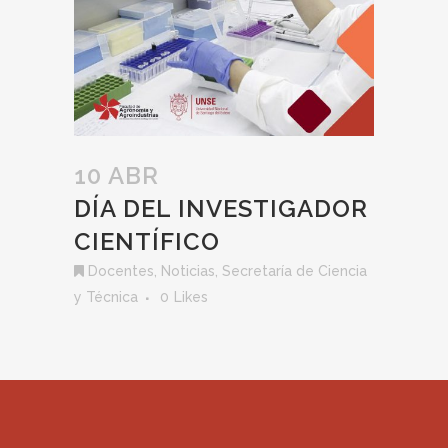
10 ABR
DÍA DEL INVESTIGADOR
CIENTÍFICO
Docentes
,
Noticias
,
Secretaría de Ciencia
y Técnica
0
Likes