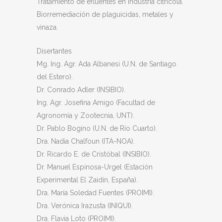
Tratamiento de efluentes en industria citrícola.
Biorremediación de plaguicidas, metales y
vinaza.
Disertantes
Mg. Ing. Agr. Ada Albanesi (U.N. de Santiago
del Estero).
Dr. Conrado Adler (INSIBIO).
Ing. Agr. Josefina Amigo (Facultad de
Agronomía y Zootecnia, UNT).
Dr. Pablo Bogino (U.N. de Río Cuarto).
Dra. Nadia Chalfoun (ITA-NOA).
Dr. Ricardo E. de Cristóbal (INSIBIO).
Dr. Manuel Espinosa-Urgel (Estación
Experimental El Zaidín, España).
Dra. María Soledad Fuentes (PROIMI).
Dra. Verónica Irazusta (INIQUI).
Dra. Flavia Loto (PROIMI).