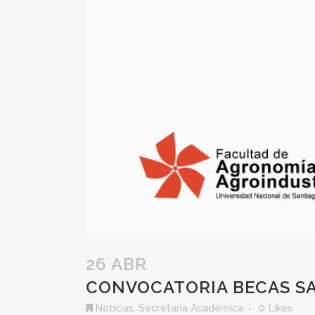
26 ABR
CONVOCATORIA BECAS S
Noticias
,
Secretaría Académica
0
Likes