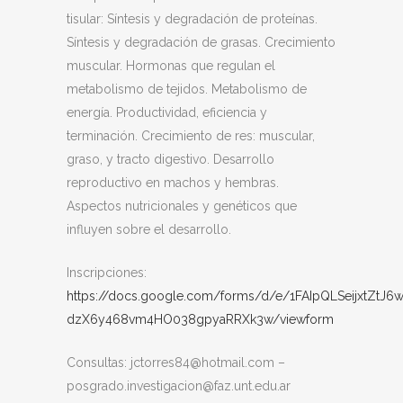
tisular: Síntesis y degradación de proteínas.
Síntesis y degradación de grasas. Crecimiento
muscular. Hormonas que regulan el
metabolismo de tejidos. Metabolismo de
energía. Productividad, eficiencia y
terminación. Crecimiento de res: muscular,
graso, y tracto digestivo. Desarrollo
reproductivo en machos y hembras.
Aspectos nutricionales y genéticos que
influyen sobre el desarrollo.
Inscripciones:
https://docs.google.com/forms/d/e/1FAIpQLSeijxtZtJ
dzX6y468vm4HO038gpyaRRXk3w/viewform
Consultas: jctorres84@hotmail.com –
posgrado.investigacion@faz.unt.edu.ar