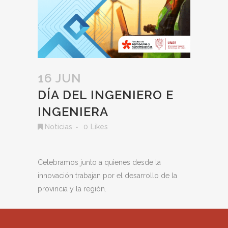
16 JUN
DÍA DEL INGENIERO E
INGENIERA
Noticias
0
Likes
Celebramos junto a quienes desde la
innovación trabajan por el desarrollo de la
provincia y la región.