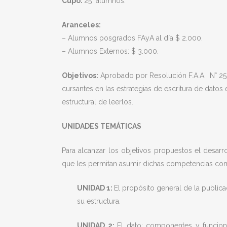
Cupo:
25 alumnos.
Aranceles:
– Alumnos posgrados FAyA al día $ 2.000.
– Alumnos Externos: $ 3.000.
Objetivos:
Aprobado por Resolución F.A.A. N° 255
cursantes en las estrategias de escritura de datos
estructural de leerlos.
UNIDADES TEMÁTICAS
Para alcanzar los objetivos propuestos el desarr
que les permitan asumir dichas competencias como
UNIDAD 1:
El propósito general de la public
su estructura.
UNIDAD 2:
El dato: componentes y funcione