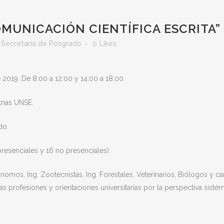
MUNICACIÓN CIENTÍFICA ESCRITA”
,
Secretaría de Posgrado
0
Likes
2019. De 8:00 a 12:00 y 14:00 a 18:00.
rias UNSE.
do.
presenciales y 16 no presenciales).
nomos, Ing. Zootecnistas, Ing. Forestales, Veterinarios, Biólogos y carr
s profesiones y orientaciones universitarias por la perspectiva sistémic