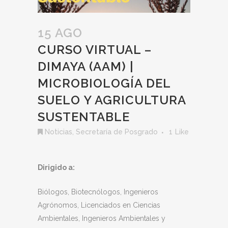
15 AGO
CURSO VIRTUAL –
DIMAYA (AAM) |
MICROBIOLOGÍA DEL
SUELO Y AGRICULTURA
SUSTENTABLE
Noticias
,
Secretaría de Posgrado
1
Like
Dirigido a:
Biólogos, Biotecnólogos, Ingenieros
Agrónomos, Licenciados en Ciencias
Ambientales, Ingenieros Ambientales y