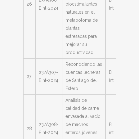
23/A306-
B
26
bioestimulantes
Evange
Bint-2024
Int.
naturales en el
Yonny
metaboloma de
plantas
estresadas para
mejorar su
productividad.
Reconociendo las
María
23/A307-
cuencas lecheras
B
27
Florenc
Bint-2024
de Santiago del
Int
Salinas
Estero.
Análisis de
calidad de carne
envasada al vacío
María
23/A308-
de machos
B
28
Sumam
Bint-2024
enteros jóvenes
int
Coria