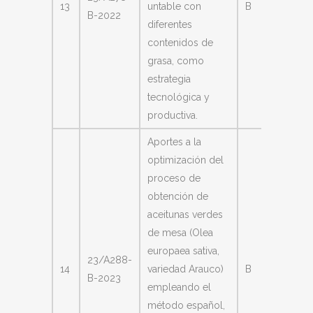
13
untable con
B
B-2022
Florenc
diferentes
contenidos de
grasa, como
estrategia
tecnológica y
productiva.
Aportes a la
optimización del
proceso de
obtención de
aceitunas verdes
de mesa (Olea
López
europaea sativa,
23/A288-
Alzogar
14
variedad Arauco)
B
B-2023
María
empleando el
Soleda
método español,