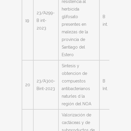
resistencia al
herbicida
23/A299-
Abdala
glifosato
B
19
B int-
María
presentes en
int.
2023
Eugeni
malezas de la
provincia de
Santiago del
Estero
Sintesis y
obtencion de
23/A300-
compuestos
B
Holma
20
Bint-2023
antibacterianos
Int.
Axel
naturles d la
región del NOA
Valorización de
cactáceas y de
subproductos de