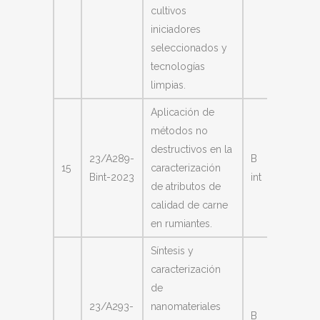
cultivos
iniciadores
seleccionados y
tecnologías
limpias.
Aplicación de
métodos no
destructivos en la
23/A289-
B
Coria, 
15
caracterización
Bint-2023
int
Sumam
de atributos de
calidad de carne
en rumiantes.
Síntesis y
caracterización
de
23/A293-
nanomateriales
Césped
B