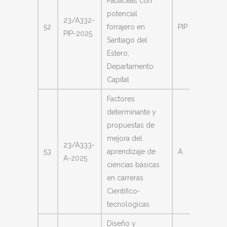
Fabáceas con
potencial
23/A332-
Barrio
52
forrajero en
PIP
PIP-2025
Soled
Santiago del
Estero,
Departamento
Capital
Factores
determinante y
propuestas de
mejora del
23/A333-
Chaillo
53
aprendizaje de
A
A-2025
Lucrec
ciencias básicas
en carreras
Cientifico-
tecnologicas
Diseño y