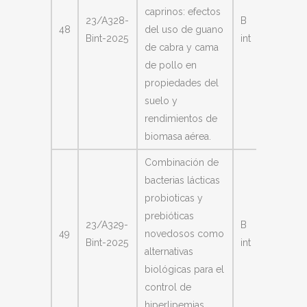
caprinos: efectos
Sanche
23/A328-
B
48
del uso de guano
María
Bint-2025
int
de cabra y cama
Cristin
de pollo en
propiedades del
suelo y
rendimientos de
biomasa aérea.
Combinación de
bacterias lácticas
probioticas y
prebióticas
23/A329-
B
Bustos
49
novedosos como
Bint-2025
int
Yanina
alternativas
biológicas para el
control de
hiperlipemias