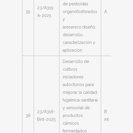
de pesticidas
Paz Zan
23/A315-
35
organofosforados
A
Veróni
A-2025
y
Ines
áresenico:diseño,
desarrollo,
caracterización y
aplicación
Desarrollo de
cultivos
iniciadores
autóctonos para
mejorar la calidad
higiénica-santitaria
y sensorial de
Nediani
23/A316-
B
36
productos
Miriam
Bint-2025
int
cárnicos
Teresa
fermentados