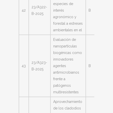
especies de
Meloni
23/A322-
42
interés
B
Diego
B-2025
agronómico y
Ariel
forestal a estreses
ambientales en el
Evaluación de
nanopartículas
biogénicas como
innovadores
Romer
23/A323-
43
agentes
B
Cintia
B-2025
antimicrobianos
Marian
frente a
patógenos
multiresistentes
Aprovechamiento
de los cladodios