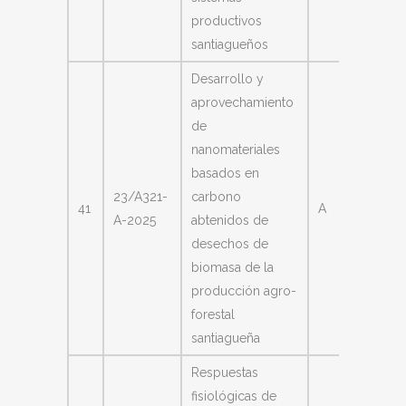
productivos
santiagueños
Desarrollo y
aprovechamiento
de
nanomateriales
basados en
Borsare
23/A321-
carbono
41
A
Calusio
A-2025
abtenidos de
Darío
desechos de
biomasa de la
producción agro-
forestal
santiagueña
Respuestas
fisiológicas de