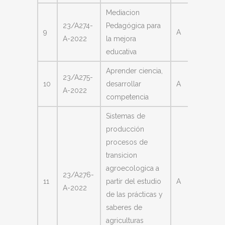
Mediacion
Galian
23/A274-
Pedagógica para
9
A
Jose
A-2022
la mejora
Eduard
educativa
Aprender ciencia,
Galian
23/A275-
10
desarrollar
A
Jose
A-2022
competencia
Eduard
Sistemas de
producción
procesos de
transicion
agroecologica a
23/A276-
Paz Ra
11
partir del estudio
A
A-2022
Gusta
de las prácticas y
saberes de
agriculturas