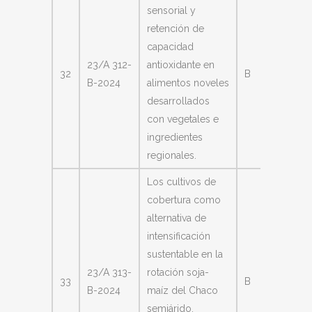
sensorial y
retención de
capacidad
Gisela
23/A 312-
antioxidante en
32
B
Lucía
B-2024
alimentos noveles
Fabiani
desarrollados
con vegetales e
ingredientes
regionales.
Los cultivos de
cobertura como
alternativa de
intensificación
sustentable en la
Analía
23/A 313-
rotación soja-
33
B
Liliana
B-2024
maíz del Chaco
Anriqu
semiárido.