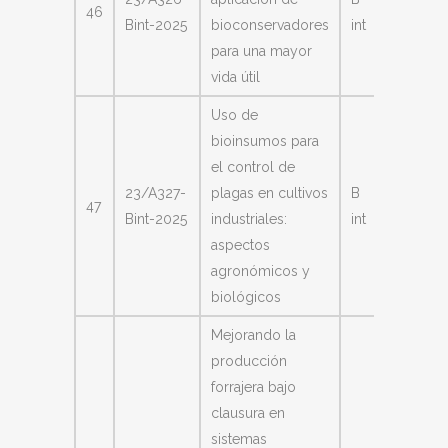
46
Farías 
Bint-2025
bioconservadores
int
Valeria
para una mayor
vida útil
Uso de
bioinsumos para
el control de
Ledes
23/A327-
plagas en cultivos
B
47
Harón
Bint-2025
industriales:
int
María L
aspectos
agronómicos y
biológicos
Mejorando la
producción
forrajera bajo
clausura en
sistemas