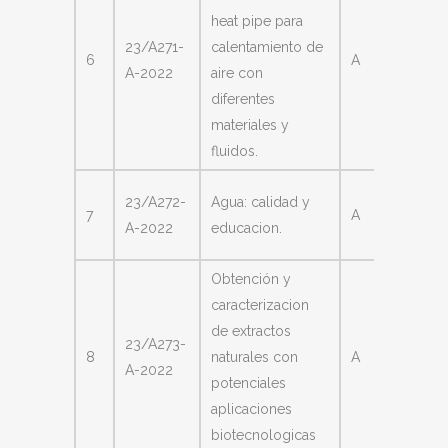
heat pipe para
Cattan
23/A271-
calentamiento de
6
A
Carlos
A-2022
aire con
Alberto
diferentes
materiales y
fluidos.
Ronda
23/A272-
Agua: calidad y
7
A
Karina 
A-2022
educacion.
Valle
Obtención y
caracterizacion
de extractos
Rodrig
23/A273-
8
naturales con
A
Sergio
A-2022
potenciales
Antoni
aplicaciones
biotecnologicas