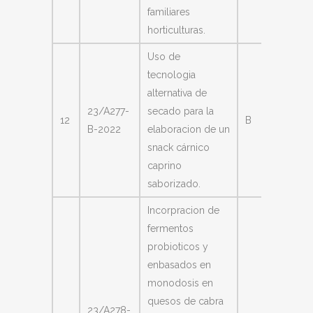
familiares
horticulturas.
Uso de
tecnologia
alternativa de
23/A277-
secado para la
Paz Mar
12
B
B-2022
elaboracion de un
Merce
snack cárnico
caprino
saborizado.
Incorpracion de
fermentos
probioticos y
enbasados en
monodosis en
quesos de cabra
23/A278-
Frau