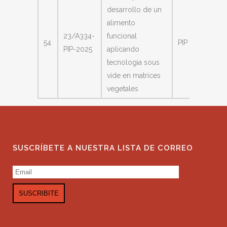
desarrollo de un
alimento
23/A334-
funcional
Gutierr
54
PIP
PIP-2025
aplicando
Diego
tecnologia sous
vide en matrices
vegetales
SUSCRÍBETE A NUESTRA LISTA DE CORREO