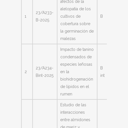
afectos de la
alelopatía de los
Ochoa
23/A233-
1
cultivos de
B
María d
B-2025
cobertura sobre
Carme
la germinación de
malezas
Impacto de tanino
condensados de
especies leñosas
23/A234-
B
García 
2
en la
Bint-2025
int
Marian
biohidrogenación
de lípidos en el
rumen
Estudio de las
interacciones
entre almidones
de mariz y
Quinzi