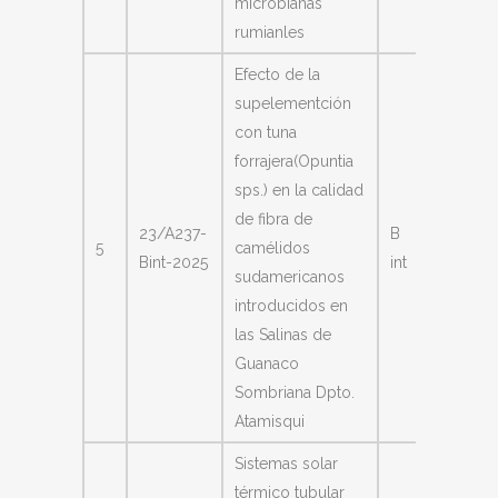
microbianas
rumianles
Efecto de la
supelementción
con tuna
forrajera(Opuntia
sps.) en la calidad
de fibra de
Fernan
23/A237-
B
5
camélidos
Salom
Bint-2025
int
sudamericanos
María 
introducidos en
las Salinas de
Guanaco
Sombriana Dpto.
Atamisqui
Sistemas solar
térmico tubular