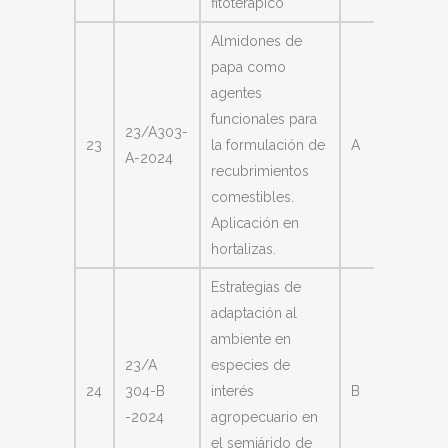
fitoterápico
Almidones de
papa como
agentes
funcionales para
Laura
23/A303-
23
la formulación de
A
Beatriz
A-2024
recubrimientos
Iturriag
comestibles.
Aplicación en
hortalizas.
Estrategias de
adaptación al
ambiente en
23/A
especies de
Estela
24
304-B
interés
B
Alejand
-2024
agropecuario en
Catan
el semiárido de