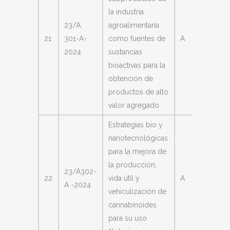
la industria
23/A
agroalimentaria
Mónica
21
301-A-
como fuentes de
A
Azucen
2024
sustancias
Nazare
bioactivas para la
obtención de
productos de alto
valor agregado.
Estrategias bio y
nanotecnológicas
para la mejora de
Faustin
la producción,
23/A302-
Eduard
22
vida útil y
A
A -2024
Morán
vehiculización de
Vieyra
cannabinoides
para su uso