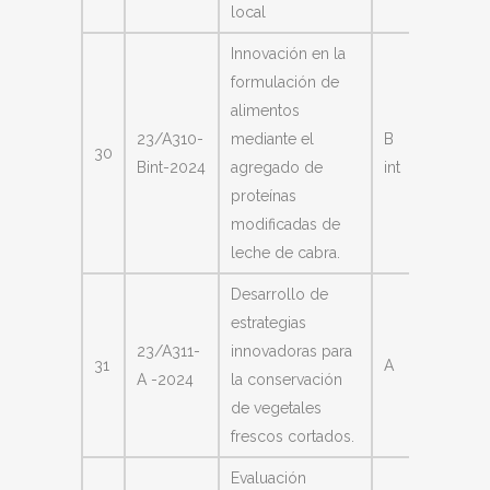
local
Innovación en la
formulación de
alimentos
Carolin
23/A310-
mediante el
B
30
Anabel
Bint-2024
agregado de
int
Ayunta
proteínas
modificadas de
leche de cabra.
Desarrollo de
estrategias
Silvia 
23/A311-
innovadoras para
31
A
Carme
A -2024
la conservación
Rodrig
de vegetales
frescos cortados.
Evaluación