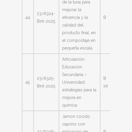
de la tuna para
mejorar la
Paz Zan
23/A324-
44
eficiencia y la
B
Veróni
Bint-2025
calidad del
Ines
producto final, en
el compostaje en
pequeña escala.
Articulación
Educación
Secundaria –
Bustam
23/A325-
B
45
Universidad:
Paola
Bint-2025
int
estrategias para la
Soled
mejora en
química
Jamon cocido
caprino con
Lescan
23/A326-
aplicación de
B