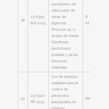
sucedáneos de
café a partir de
Lescan
23/A319-
vainas de
B
39
Natalia
Bint-2025
algarroba
int
Emilce
(Prosopis sp.) y
drupas de chañar
(Geoffroea
decorticans)
tostadas y de las
infusiones
obtenidas.
Uso de extractos
vegetales para el
control de
Maldo
23/A320-
artrópodos
40
PIP
Cristian
PIP-2025
perjudiciales en
Gastó
sistemas