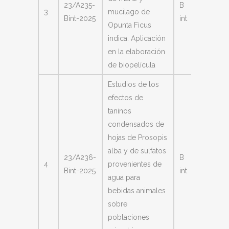
23/A235-
B
3
mucilago de
Claudia
Bint-2025
int
Opunta Ficus
Marcel
indica. Aplicación
en la elaboración
de biopelícula
Estudios de los
efectos de
taninos
condensados de
hojas de Prosopis
Juárez
alba y de sulfatos
23/A236-
B
Sequira
4
provenientes de
Bint-2025
int
Ana
agua para
Veróni
bebidas animales
sobre
poblaciones