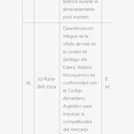
Braford durante el
almacenamiento
post mortem
Caracterización
integral de la
oferta de miel en
la ciudad de
Santiago del
Estero: Análisis
Mariana
fisicoquímico en
23/A309-
B
Carme
29
conformidad con
Bint-2024
int
Mazzol
el Código
Burgos
Alimentario
Argentino para
impulsar la
competitividad
del mercado