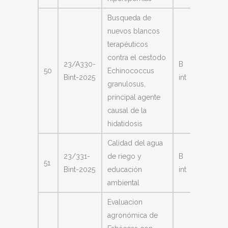
Busqueda de
nuevos blancos
terapéuticos
Carabaj
contra el cestodo
23/A330-
B
Mónica
50
Echinococcus
Bint-2025
int
Patricia
granulosus,
Antonel
principal agente
causal de la
hidatidosis
Calidad del agua
Acosta
23/331-
de riego y
B
51
Carina
Bint-2025
educación
int
Andre
ambiental
Evaluacion
agronómica de