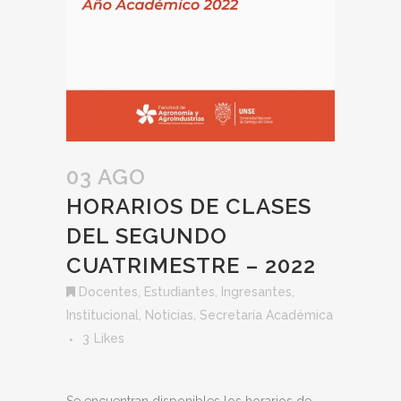
03 AGO
HORARIOS DE CLASES
DEL SEGUNDO
CUATRIMESTRE – 2022
Docentes
,
Estudiantes
,
Ingresantes
,
Institucional
,
Noticias
,
Secretaría Académica
3
Likes