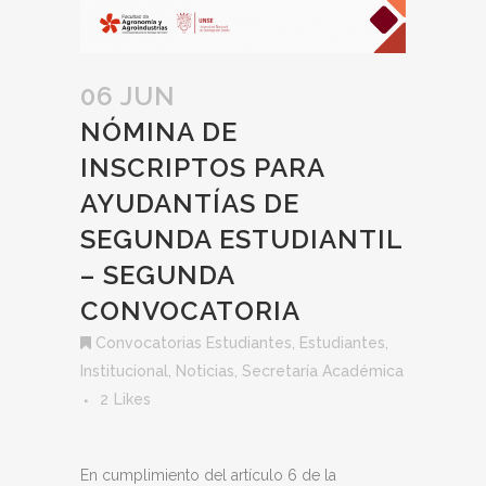
06 JUN
NÓMINA DE
INSCRIPTOS PARA
AYUDANTÍAS DE
SEGUNDA ESTUDIANTIL
– SEGUNDA
CONVOCATORIA
Convocatorias Estudiantes
,
Estudiantes
,
Institucional
,
Noticias
,
Secretaría Académica
2
Likes
En cumplimiento del artículo 6 de la