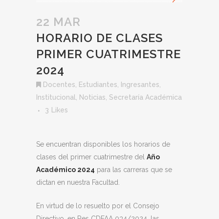
22 MAR
HORARIO DE CLASES
PRIMER CUATRIMESTRE
2024
Docentes
,
Estudiantes
,
Ingresantes
,
Institucional
,
Noticias
,
Secretaría Académica
3
Likes
Se encuentran disponibles los horarios de
clases del primer cuatrimestre del
Año
Académico 2024
para las carreras que se
dictan en nuestra Facultad.
En virtud de lo resuelto por el Consejo
Directivo, en Res CDFAA 034/2024, las