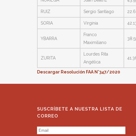
RUIZ
Sergio Santiago
22.6
SORIA
Virginia
42.1
Franco
YBARRA
38.5
Maximiliano
Lourdes Rita
ZURITA
41.3
Angélica
Descargar Resolución FAA N°347/2020
SUSCRÍBETE A NUESTRA LISTA DE
CORREO