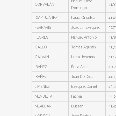
Nahuel Enzo
CORVALÁN
41.9
Domingo
DÍAZ JUÁREZ
Laura Griselda
41.0
FERRARIS
Joaquín Exequiel
37.7
FLORES
Nahuel Antonio
41.3
GALLO
Tomás Agustín
41.7
GALVÁN
Lucia Josefina
41.1
IBAÑEZ
Érica Anahí
40.2
IBAÑEZ
Juan De Dios
44.1
JIMENEZ
Ezequiel Daniel
43.6
MENDIETA
Fátima
44.0
MLADJAN
Dussan
41.4
NORIEGA
Juan Beatriz
43.5