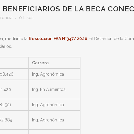
BENEFICIARIOS DE LA BECA CONEC
erencia
0
Likes
ba, mediante la
Resolución FAA N°347/2020
, el Dictamen de la Com
iarios.
Carrera
608.426
Ing. Agronómica
11.420
Ing. En Alimentos
81.501
Ing. Agronómica
72.889
Ing. Agronómica