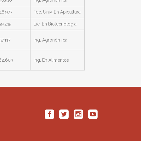
18.977
Tec. Univ. En Apicultura
39.219
Lic. En Biotecnología
57.117
Ing. Agronómica
62.603
Ing. En Alimentos