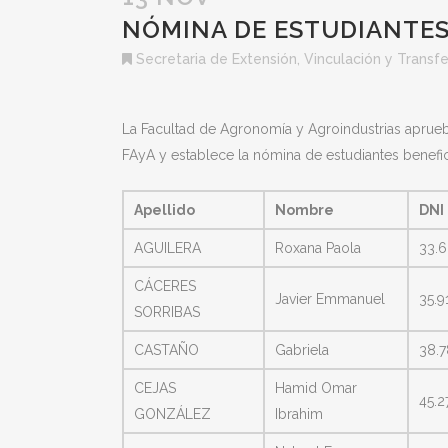
NÓMINA DE ESTUDIANTES 
Secretaria de Extensión, Vinculación y Transf
La Facultad de Agronomía y Agroindustrias aprue
FAyA y establece la nómina de estudiantes benefic
Apellido
Nombre
DNI
AGUILERA
Roxana Paola
33.
CÁCERES
Javier Emmanuel
35.9
SORRIBAS
CASTAÑO
Gabriela
38.7
CEJAS
Hamid Omar
45.2
GONZÁLEZ
Ibrahim