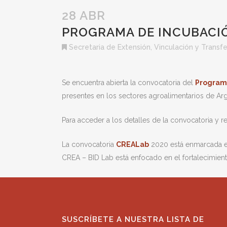
28 ABR
PROGRAMA DE INCUBACIÓ
Secretaria de Extensión, Vinculación y Transf
Se encuentra abierta la convocatoria del
Program
presentes en los sectores agroalimentarios de Arge
Para acceder a los detalles de la convocatoria y r
La convocatoria
CREALab
2020 está enmarcada en
CREA – BID Lab está enfocado en el fortalecimient
SUSCRÍBETE A NUESTRA LISTA DE