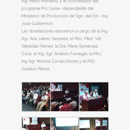
Ing. Mario Mondino; y el coordinador del
programa Pro Carne -dependiente del
Ministerio de Producción de Sgo. del Est.- Ing.
Jose Guillermon.
Las disertaciones estuvieron a cargo de la Ing.
Agr. Ana Juárez Sequeira, el Msc. Med. Vet.
Sebastián Reineri, la Dra. María Sumampa
Coria, el Ing. Agr. Arnaldo Fumagali, la Msc.
Ing Agr. Mónica Cornacchione y el PhD
Gustavo Palma.