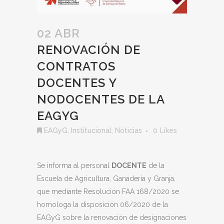
02 ABR
RENOVACIÓN DE
CONTRATOS
DOCENTES Y
NODOCENTES DE LA
EAGYG
EAGyG
,
Institucional
,
Noticias
0
Likes
Se informa al personal
DOCENTE
de la
Escuela de Agricultura, Ganadería y Granja,
que mediante Resolución FAA 168/2020 se
homologa la disposición 06/2020 de la
EAGyG sobre la renovación de designaciones