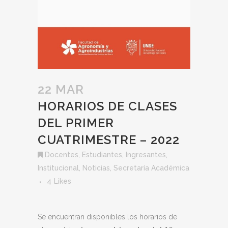
22 MAR
HORARIOS DE CLASES
DEL PRIMER
CUATRIMESTRE – 2022
Docentes
,
Estudiantes
,
Ingresantes
,
Institucional
,
Noticias
,
Secretaría Académica
4
Likes
Se encuentran disponibles los horarios de