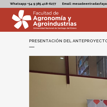
Whatsapp +54 9 385 418-6277
Email: mesadeentradasfay
PRESENTACIÓN DEL ANTEPROYECTO 