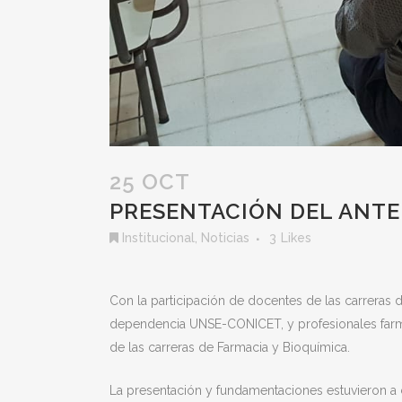
25 OCT
PRESENTACIÓN DEL ANTE
Institucional
,
Noticias
3
Likes
Con la participación de docentes de las carreras 
dependencia UNSE-CONICET, y profesionales farmac
de las carreras de Farmacia y Bioquímica.
La presentación y fundamentaciones estuvieron a c