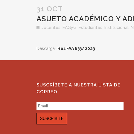
31 OCT
ASUETO ACADÉMICO Y AD
Docentes
,
EAGyG
,
Estudiantes
,
Institucional
,
N
Descargar
Res FAA 833/2023
SUSCRÍBETE A NUESTRA LISTA DE
CORREO