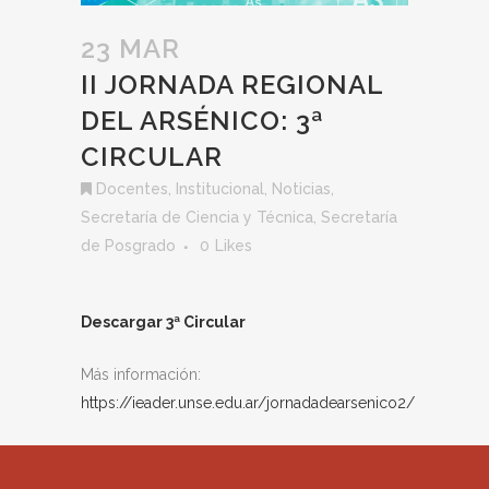
23 MAR
II JORNADA REGIONAL
DEL ARSÉNICO: 3ª
CIRCULAR
Docentes
,
Institucional
,
Noticias
,
Secretaría de Ciencia y Técnica
,
Secretaría
de Posgrado
0
Likes
Descargar 3ª Circular
Más información:
https://ieader.unse.edu.ar/jornadadearsenico2/