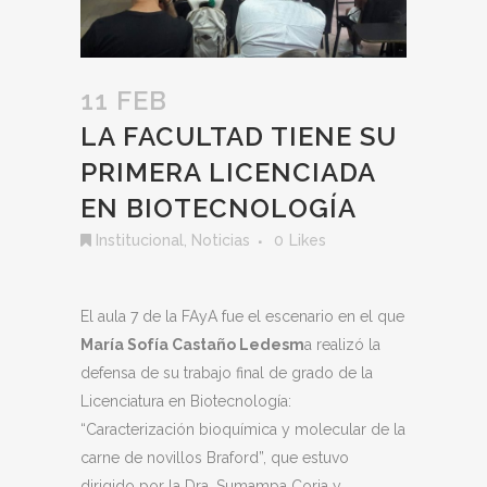
11 FEB
LA FACULTAD TIENE SU
PRIMERA LICENCIADA
EN BIOTECNOLOGÍA
Institucional
,
Noticias
0
Likes
El aula 7 de la FAyA fue el escenario en el que
María Sofía Castaño Ledesm
a realizó la
defensa de su trabajo final de grado de la
Licenciatura en Biotecnología:
“Caracterización bioquímica y molecular de la
carne de novillos Braford”, que estuvo
dirigido por la Dra. Sumampa Coria y