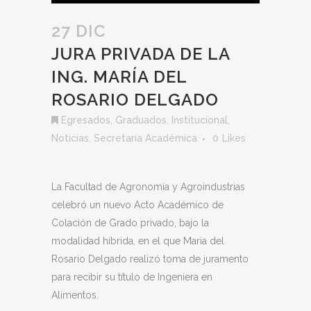
27 DIC
JURA PRIVADA DE LA
ING. MARÍA DEL
ROSARIO DELGADO
Egresados
,
Graduados
,
Institucional
,
Noticias
,
Secretaría Académica
0
Likes
La Facultad de Agronomía y Agroindustrias
celebró un nuevo Acto Académico de
Colación de Grado privado, bajo la
modalidad híbrida, en el que Maria del
Rosario Delgado realizó toma de juramento
para recibir su título de Ingeniera en
Alimentos.