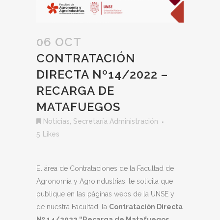
06 OCT
CONTRATACIÓN
DIRECTA Nº14/2022 –
RECARGA DE
MATAFUEGOS
Noticias
,
Secretaría Administración
5
Likes
El área de Contrataciones de la Facultad de
Agronomía y Agroindustrias, le solicita que
publique en las páginas webs de la UNSE y
de nuestra Facultad, la
Contratación Directa
Nº 14/2022 “Recarga de Matafuegos