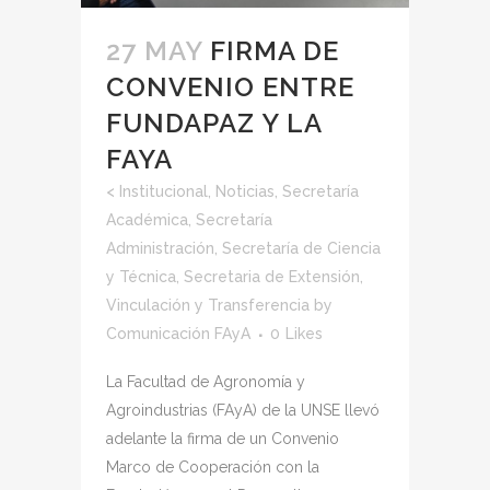
27 MAY
FIRMA DE
CONVENIO ENTRE
FUNDAPAZ Y LA
FAYA
<
Institucional
,
Noticias
,
Secretaría
Académica
,
Secretaría
Administración
,
Secretaría de Ciencia
y Técnica
,
Secretaria de Extensión,
Vinculación y Transferencia
by
Comunicación FAyA
0
Likes
La Facultad de Agronomía y
Agroindustrias (FAyA) de la UNSE llevó
adelante la firma de un Convenio
Marco de Cooperación con la