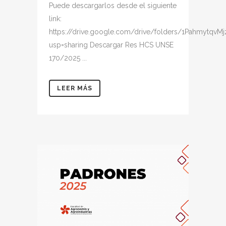
Puede descargarlos desde el siguiente
link:
https://drive.google.com/drive/folders/1Pahmytq
usp=sharing Descargar Res HCS UNSE
170/2025 ...
LEER MÁS