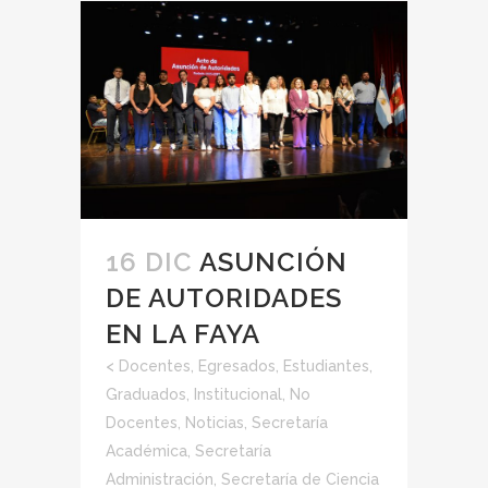
16 DIC
ASUNCIÓN
DE AUTORIDADES
EN LA FAYA
<
Docentes
,
Egresados
,
Estudiantes
,
Graduados
,
Institucional
,
No
Docentes
,
Noticias
,
Secretaría
Académica
,
Secretaría
Administración
,
Secretaría de Ciencia