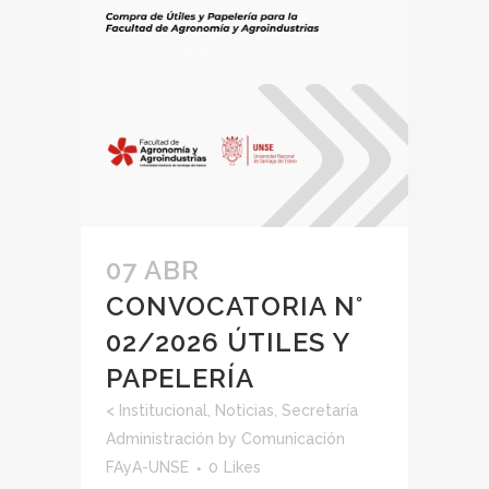
07 ABR
CONVOCATORIA N°
02/2026 ÚTILES Y
PAPELERÍA
<
Institucional
,
Noticias
,
Secretaría
Administración
by
Comunicación
FAyA-UNSE
0
Likes