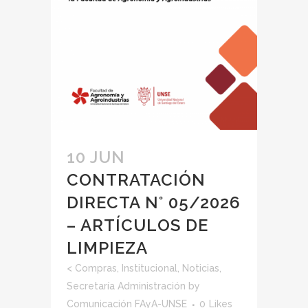
10 JUN
CONTRATACIÓN
DIRECTA N° 05/2026
– ARTÍCULOS DE
LIMPIEZA
<
Compras
,
Institucional
,
Noticias
,
Secretaría Administración
by
Comunicación FAyA-UNSE
0
Likes