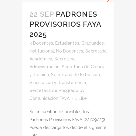
22 SEP
PADRONES
PROVISORIOS FAYA
2025
<
Docentes
,
Estudiantes
,
Graduados
,
Institucional
,
No Docentes
,
Secretaría
Académica
,
Secretaría
Administración
,
Secretaría de Ciencia
y Técnica
,
Secretaria de Extensión,
Vinculación y Transferencia
,
Secretaría de Posgrado
by
Comunicación FAyA
1
Like
Se encuentran disponibles los
Padrones Provisorios FAyA (22/09/25).
Puede descargarlos desde el siguiente
link: