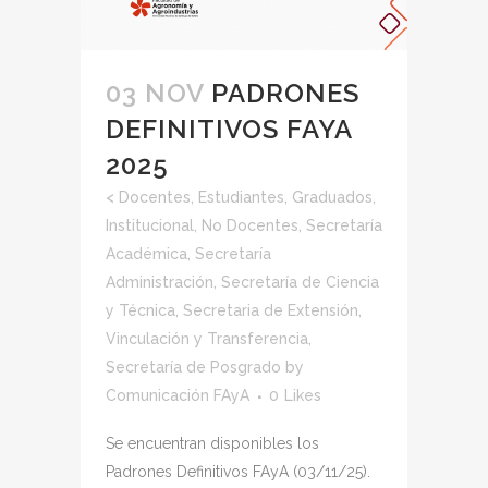
03 NOV
PADRONES
DEFINITIVOS FAYA
2025
<
Docentes
,
Estudiantes
,
Graduados
,
Institucional
,
No Docentes
,
Secretaría
Académica
,
Secretaría
Administración
,
Secretaría de Ciencia
y Técnica
,
Secretaria de Extensión,
Vinculación y Transferencia
,
Secretaría de Posgrado
by
Comunicación FAyA
0
Likes
Se encuentran disponibles los
Padrones Definitivos FAyA (03/11/25).