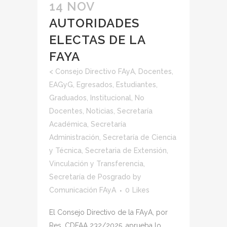
14 NOV
AUTORIDADES
ELECTAS DE LA
FAYA
<
Consejo Directivo FAyA
,
Docentes
,
EAGyG
,
Egresados
,
Estudiantes
,
Graduados
,
Institucional
,
No
Docentes
,
Noticias
,
Secretaría
Académica
,
Secretaría
Administración
,
Secretaría de Ciencia
y Técnica
,
Secretaria de Extensión,
Vinculación y Transferencia
,
Secretaría de Posgrado
by
Comunicación FAyA
0
Likes
El Consejo Directivo de la FAyA, por
Res. CDFAA 232/2025, aprueba lo