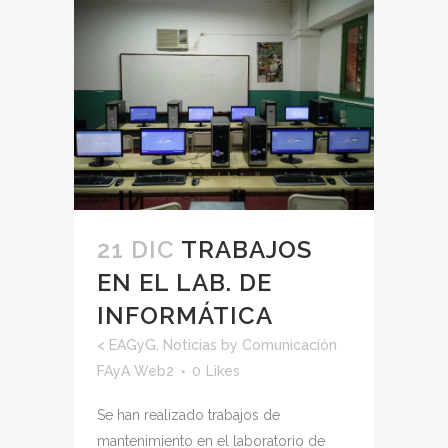
21 DIC
TRABAJOS
EN EL LAB. DE
INFORMÁTICA
<
EAGyG
,
Noticias
by
Comunicación
FAyA Web2
0
Likes
Se han realizado trabajos de
mantenimiento en el laboratorio de