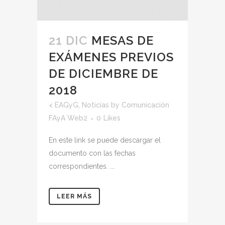
21 DIC
MESAS DE
EXÁMENES PREVIOS
DE DICIEMBRE DE
2018
<
EAGyG
,
Noticias
by
Comunicación
FAyA Web2
0
Likes
En este link se puede descargar el
documento con las fechas
correspondientes. ...
LEER MÁS