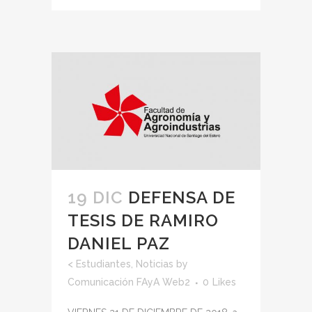
19 DIC
DEFENSA DE
TESIS DE RAMIRO
DANIEL PAZ
<
Estudiantes
,
Noticias
by
Comunicación FAyA Web2
0
Likes