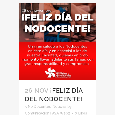
26 NOV
¡FELIZ DÍA
DEL NODOCENTE!
<
No Docentes
,
Noticias
by
Comunicación FAyA Web2
0
Likes