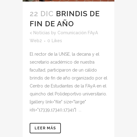
22 DIC
BRINDIS DE
FIN DE AÑO
<
Noticias
by
Comunicación FAyA
Web2
0
Likes
El rector de la UNSE, la decana y el
secretario académico de nuestra
facultad, participaron de un cálido
brindis de fin de año organizado por el
Centro de Estudiantes de la FAyA en el
quincho del Polideportivo universitario.
[gallery link="file" size="large"
ids="17339,17340,17341"] ...
LEER MÁS