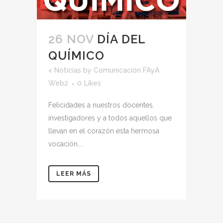
26 NOV
DÍA DEL
QUÍMICO
<
Noticias
by
Comunicación FAyA
Web2
0
Likes
Felicidades a nuestros docentes,
investigadores y a todos aquellos que
llevan en el corazón esta hermosa
vocación....
LEER MÁS