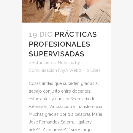
19 DIC
PRÁCTICAS
PROFESIONALES
SUPERVISADAS
<
Estudiantes
,
Noticias
by
Comunicación FAyA Web2
0
Likes
Cosas lindas que suceden gracias al
trabajo conjunto entre docentes,
estudiantes y nuestra Secretaría de
Extensión, Vinculación y Transferencia.
Muchas gracias por tus palabras María
José Fernández Salom. [gallery
link="file" columns="2" size="large"