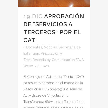
19 DIC
APROBACIÓN
DE “SERVICIOS A
TERCEROS” POR EL
CAT
<
Docentes
,
Noticias
,
Secretaria de
Extensión, Vinculación y
Transferencia
by
Comunicación FAyA
Web2
0
Likes
El Consejo de Asistencia Técnica (CAT)
ha resuelto aprobar, en el marco de la
Resolución HCS 064/97, una serie de
Actividades de Vinculación y
Transferencia (Servicios a Terceros) de
nuestra Facultad, cómo así también de