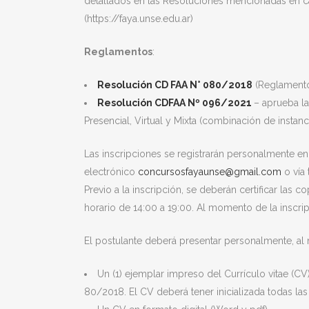
detallados en las Resoluciones mencionadas en cad
(https://faya.unse.edu.ar)
Reglamentos
:
Resolución CD FAA N° 080/2018
(Reglamento
Resolución CDFAA Nº 096/2021
– aprueba la
Presencial, Virtual y Mixta (combinación de instanci
Las inscripciones se registrarán personalmente en 
electrónico
concursosfayaunse@gmail.com
o vía 
Previo a la inscripción, se deberán certificar las
horario de 14:00 a 19:00. Al momento de la inscripc
El postulante deberá presentar personalmente, al 
Un (1) ejemplar impreso del Currículo vitae (CV
80/2018. El CV deberá tener inicializada todas las 