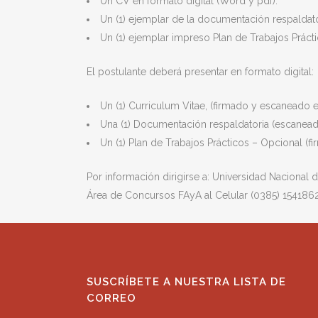
Un CV en formato digital (Word y pdf).
Un (1) ejemplar de la documentación respaldat
Un (1) ejemplar impreso Plan de Trabajos Práct
El postulante deberá presentar en formato digital:
Un (1) Curriculum Vitae, (firmado y escaneado e
Una (1) Documentación respaldatoria (escaneada
Un (1) Plan de Trabajos Prácticos – Opcional (f
Por información dirigirse a: Universidad Nacional
Área de Concursos FAyA al Celular (0385) 154186
SUSCRÍBETE A NUESTRA LISTA DE
CORREO