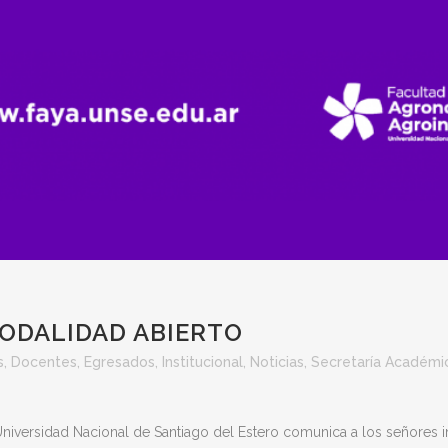
ODALIDAD ABIERTO
s
,
Docentes
,
Egresados
,
Institucional
,
Noticias
,
Secretaría Académi
Universidad Nacional de Santiago del Estero comunica a los señores