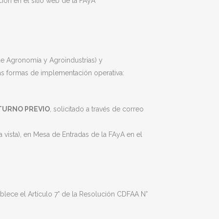
ión en el sitio web de la FAyA
e Agronomía y Agroindustrias) y
las formas de implementación operativa:
TURNO PREVIO
, solicitado a través de correo
a vista), en Mesa de Entradas de la FAyA en el
ablece el Artículo 7° de la Resolución CDFAA N°