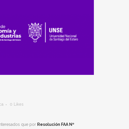
ca
0
Likes
 interesados que por
Resoluc
ión
FAA Nº