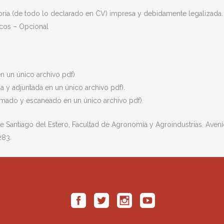
oria (de todo lo declarado en CV) impresa y debidamente legalizada.
icos – Opcional
n un único archivo pdf)
 y adjuntada en un único archivo pdf).
irmado y escaneado en un único archivo pdf).
 de Santiago del Estero, Facultad de Agronomía y Agroindustrias. Aven
283.