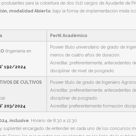
 postulantes para la cobertura de dos (02) cargos de Ayudante de P
ción, modalidad Abierto
, bajo la forma de implementación mixta (co
a
Perfil Académico
Poseer título universitario de grado de Inge
CO
(Ingeniería en
menos de cuatro años de duración.
Acreditar, preferentemente, antecedentes de
N° 192/2024
disciplinar de nivel de posgrado.
TIVOS DE CULTIVOS
Poseer título de grado de Ingeniero Agró
Acreditar, preferentemente, antecedentes de
ca)
disciplinar de posgrado.
N° 203/2024
Acreditar preferentemente formación discipl
024, inclusive
. Horario de 8:30 a 12:30
lar y suplente) encargado de entender en cada uno de los concursos 