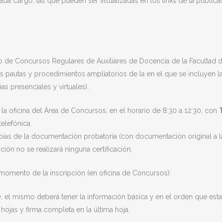
a Cargo, las que pueden ser visualizadas en los links de la publicac
 de Concursos Regulares de Auxiliares de Docencia de la Facultad d
s pautas y procedimientos ampliatorios de la en el que se incluyen 
as presenciales y virtuales).
la oficina del Área de Concursos, en el horario de 8:30 a 12:30, con
telefónica.
 copias de la documentación probatoria (con documentación original a l
ión no se realizará ninguna certificación.
momento de la inscripción (en oficina de Concursos):
), el mismo deberá tener la información básica y en el orden que est
hojas y firma completa en la última hoja.