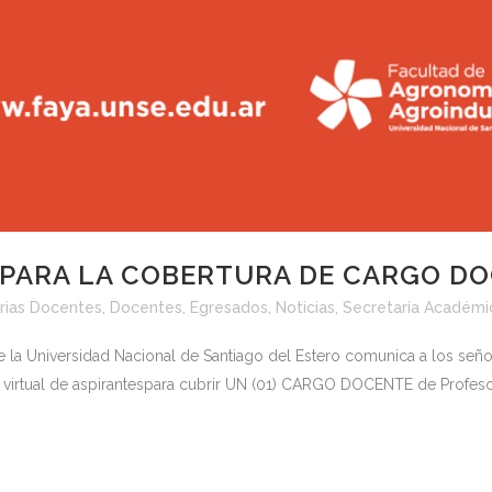
PARA LA COBERTURA DE CARGO D
rias Docentes
,
Docentes
,
Egresados
,
Noticias
,
Secretaría Académi
 la Universidad Nacional de Santiago del Estero comunica a los señ
virtual de aspirantespara cubrir UN (01) CARGO DOCENTE de Profesor 