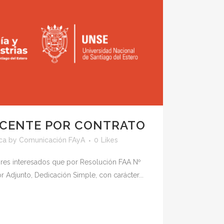
OCENTE POR CONTRATO
ca
by
Comunicación FAyA
0
Likes
ores interesados que por Resolución FAA Nº
Adjunto, Dedicación Simple, con carácter...