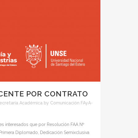
OCENTE POR CONTRATO
ecretaría Académica
by
Comunicación FAyA-
res interesados que por Resolución FAA Nº
Primera Diplomado, Dedicación Semixclusiva