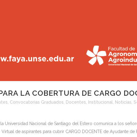
PARA LA COBERTURA DE CARGO D
ntes
,
Convocatorias Graduados
,
Docentes
,
Institucional
,
Noticias
,
S
 la Universidad Nacional de Santiago del Estero comunica a los seño
 Virtual de aspirantes para cubrir CARGO DOCENTE de Ayudante de 