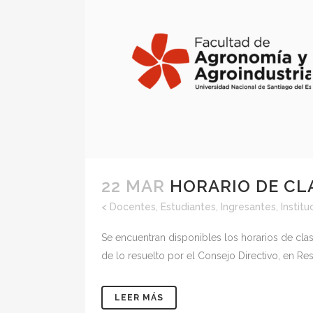
22 MAR
HORARIO DE CL
<
Docentes
,
Estudiantes
,
Ingresantes
,
Institu
Se encuentran disponibles los horarios de clas
de lo resuelto por el Consejo Directivo, en Res
LEER MÁS