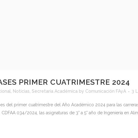
ASES PRIMER CUATRIMESTRE 2024
cional
,
Noticias
,
Secretaría Académica
by
Comunicación FAyA
3
L
es del primer cuatrimestre del Año Académico 2024 para las carreras 
 CDFAA 034/2024, las asignaturas de 3° a 5° año de Ingeniería en Alime