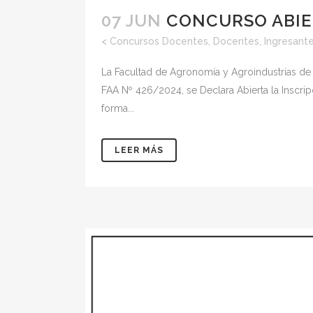
07 JUN
CONCURSO ABI
<
Concursos Docentes
,
Docentes
,
Ingresant
La Facultad de Agronomía y Agroindustrias de
FAA Nº 426/2024, se Declara Abierta la Inscrip
forma...
LEER MÁS