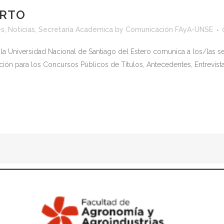
ERTO
es
,
Noticias
,
Secretaría Académica
by
Comunicación FAyA-UNSE
 la Universidad Nacional de Santiago del Estero comunica a los/las 
ción para los Concursos Públicos de Títulos, Antecedentes, Entrevist