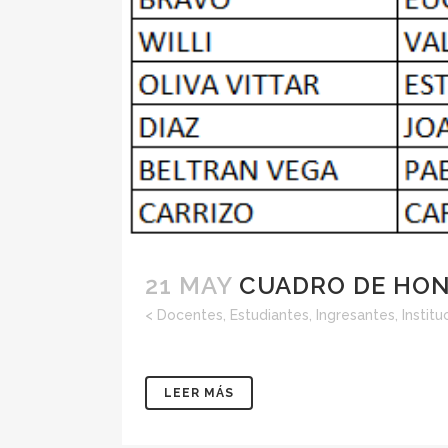
21 MAY
CUADRO DE HON
<
Docentes
,
Estudiantes
,
Ingresantes
,
Institu
LEER MÁS