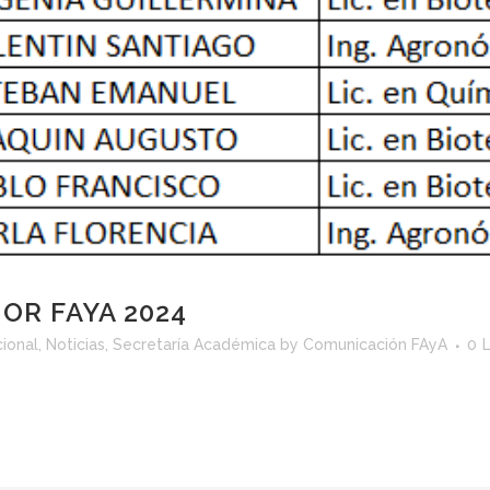
OR FAYA 2024
cional
,
Noticias
,
Secretaría Académica
by
Comunicación FAyA
0
L