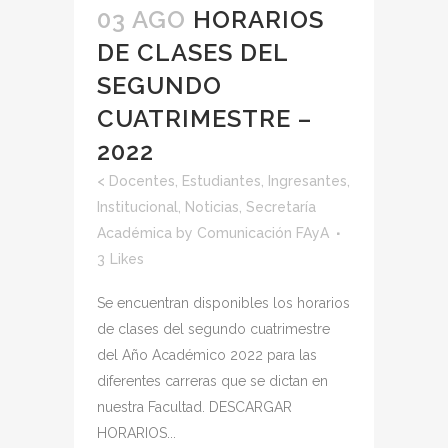
03 AGO
HORARIOS
DE CLASES DEL
SEGUNDO
CUATRIMESTRE –
2022
<
Docentes
,
Estudiantes
,
Ingresantes
,
Institucional
,
Noticias
,
Secretaría
Académica
by
Comunicación FAyA
3
Likes
Se encuentran disponibles los horarios
de clases del segundo cuatrimestre
del Año Académico 2022 para las
diferentes carreras que se dictan en
nuestra Facultad. DESCARGAR
HORARIOS...