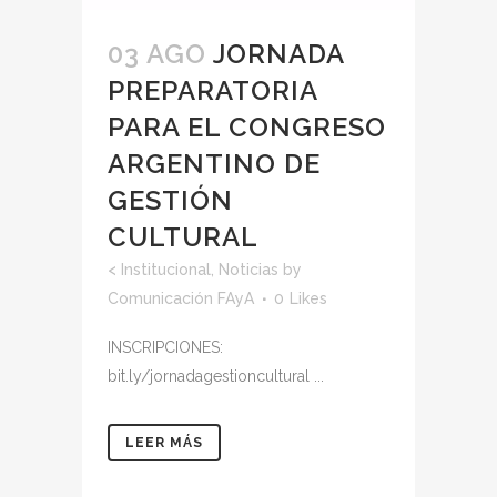
03 AGO
JORNADA
PREPARATORIA
PARA EL CONGRESO
ARGENTINO DE
GESTIÓN
CULTURAL
<
Institucional
,
Noticias
by
Comunicación FAyA
0
Likes
INSCRIPCIONES:
bit.ly/jornadagestioncultural ...
LEER MÁS