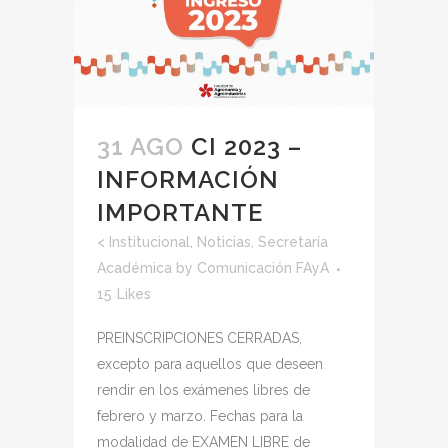
31 AGO
CI 2023 –
INFORMACIÓN
IMPORTANTE
<
Institucional
,
Noticias
,
Secretaría
Académica
by
Comunicación FAyA
15
Likes
PREINSCRIPCIONES CERRADAS,
excepto para aquellos que deseen
rendir en los exámenes libres de
febrero y marzo. Fechas para la
modalidad de EXAMEN LIBRE de