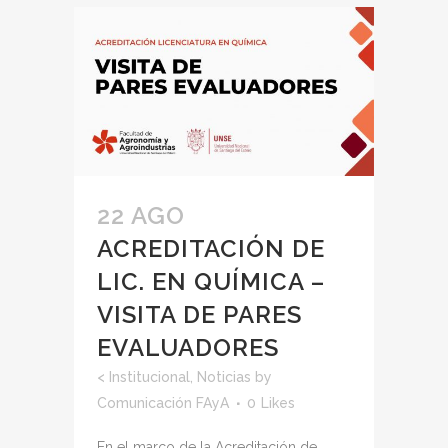
22 AGO
ACREDITACIÓN DE
LIC. EN QUÍMICA –
VISITA DE PARES
EVALUADORES
<
Institucional
,
Noticias
by
Comunicación FAyA
0
Likes
En el marco de la Acreditación de