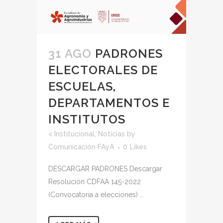
31 AGO
PADRONES
ELECTORALES DE
ESCUELAS,
DEPARTAMENTOS E
INSTITUTOS
<
Institucional
,
Noticias
by
Comunicación FAyA
0
Likes
DESCARGAR PADRONES Descargar
Resolución CDFAA 145-2022
(Convocatoria a elecciones) ...