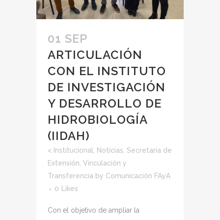
01 SEP
ARTICULACIÓN
CON EL INSTITUTO
DE INVESTIGACIÓN
Y DESARROLLO DE
HIDROBIOLOGÍA
(IIDAH)
<
Institucional
,
Noticias
,
Secretaria de
Extensión, Vinculación y
Transferencia
by
Comunicación FAyA
0
Likes
Con el objetivo de ampliar la