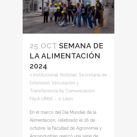
25 OCT
SEMANA DE
LA ALIMENTACIÓN
2024
<
Institucional
,
Noticias
,
Secretaria de
Extensión, Vinculación y
Transferencia
by
Comunicación
FAyA-UNSE
0
Likes
En el marco del Día Mundial de la
Alimentación, celebrado el 16 de
octubre, la Facultad de Agronomía y
Agroindustrias realizó una serie de