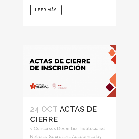
LEER MÁS
24 OCT
ACTAS DE
CIERRE
<
Concursos Docentes
,
Institucional
,
Noticias
,
Secretaría Académica
by