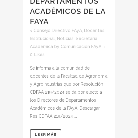
DEPARTAMENTOS
ACADÉMICOS DE LA
FAYA
<
Consejo Directivo FAyA
,
Docentes
,
Institucional
,
Noticias
,
Secretaría
Académica
by
Comunicación FAyA
0
Likes
Se informa a la comunidad de
docentes de la Facultad de Agronomía
y Agroindustrias que por Resolución
CDFAA 219/2024 se da por electo a
los Directores de Departamentos
Académicos de la FAyA. Descargar
Res CDFAA 219/2024 ...
LEER MÁS