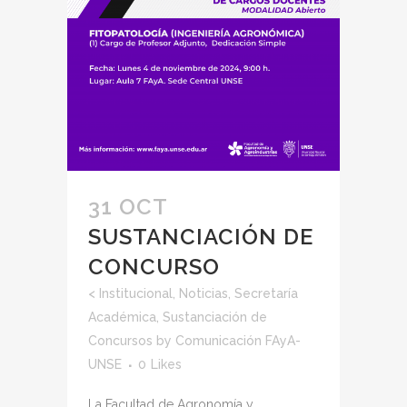
31 OCT
SUSTANCIACIÓN DE
CONCURSO
<
Institucional
,
Noticias
,
Secretaría
Académica
,
Sustanciación de
Concursos
by
Comunicación FAyA-
UNSE
0
Likes
La Facultad de Agronomía y