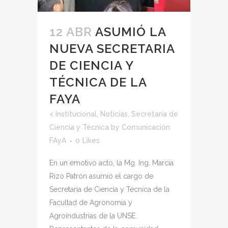
12 ABR
ASUMIÓ LA
NUEVA SECRETARIA
DE CIENCIA Y
TÉCNICA DE LA
FAYA
<
Institucional
,
Noticias
,
Secretaría de
Ciencia y Técnica
by
Comunicación
FAyA
0
Likes
En un emotivo acto, la Mg. Ing. Marcia
Rizo Patrón asumió el cargo de
Secretaria de Ciencia y Técnica de la
Facultad de Agronomía y
Agroindustrias de la UNSE.