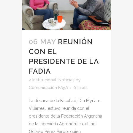
06 MAY
REUNIÓN
CON EL
PRESIDENTE DE LA
FADIA
<
Institucional
,
Noticias
by
Comunicación FAyA
0
Likes
La decana de la Facultad, Dra Myriam
Villarreal, estuvo reunida con el
presidente de la Federación Argentina
de la Ingeniería Agronómica, el Ing.
Octavio Pérez Pardo, quien