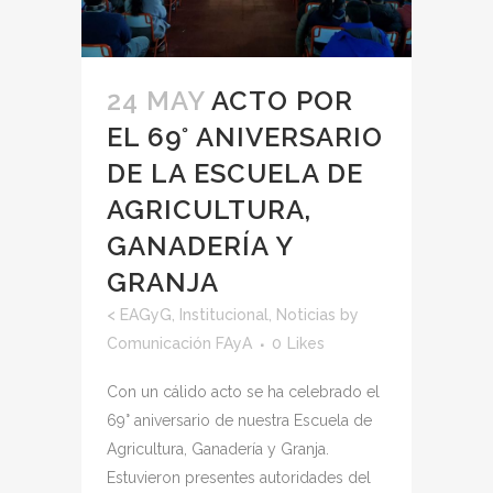
24 MAY
ACTO POR
EL 69° ANIVERSARIO
DE LA ESCUELA DE
AGRICULTURA,
GANADERÍA Y
GRANJA
<
EAGyG
,
Institucional
,
Noticias
by
Comunicación FAyA
0
Likes
Con un cálido acto se ha celebrado el
69° aniversario de nuestra Escuela de
Agricultura, Ganadería y Granja.
Estuvieron presentes autoridades del