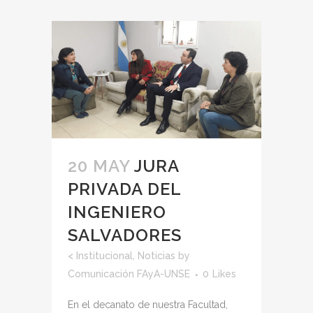
20 MAY
JURA
PRIVADA DEL
INGENIERO
SALVADORES
<
Institucional
,
Noticias
by
Comunicación FAyA-UNSE
0
Likes
En el decanato de nuestra Facultad,