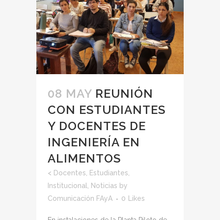
08 MAY
REUNIÓN
CON ESTUDIANTES
Y DOCENTES DE
INGENIERÍA EN
ALIMENTOS
<
Docentes
,
Estudiantes
,
Institucional
,
Noticias
by
Comunicación FAyA
0
Likes