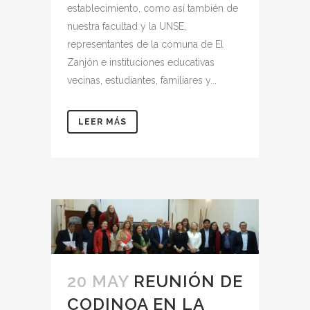
establecimiento, como así también de
nuestra facultad y la UNSE,
representantes de la comuna de El
Zanjón e instituciones educativas
vecinas, estudiantes, familiares y...
LEER MÁS
20 MAY
REUNIÓN DE
CODINOA EN LA