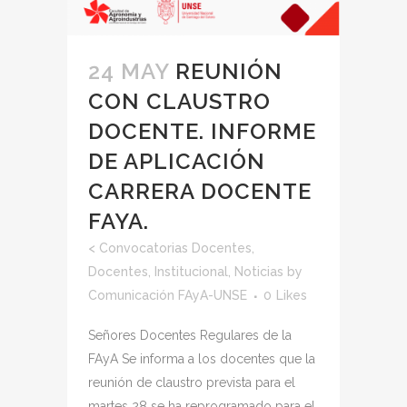
24 MAY
REUNIÓN
CON CLAUSTRO
DOCENTE. INFORME
DE APLICACIÓN
CARRERA DOCENTE
FAYA.
<
Convocatorias Docentes
,
Docentes
,
Institucional
,
Noticias
by
Comunicación FAyA-UNSE
0
Likes
Señores Docentes Regulares de la
FAyA Se informa a los docentes que la
reunión de claustro prevista para el
martes 28 se ha reprogramado para el