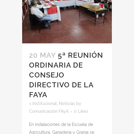
20 MAY
5ª REUNIÓN
ORDINARIA DE
CONSEJO
DIRECTIVO DE LA
FAYA
<
Institucional
,
Noticias
by
Comunicación FAyA
0
Likes
En instalaciones de la Escuela de
Agricultura, Ganadería y Granja se