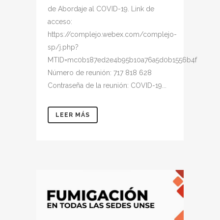
de Abordaje al COVID-19. Link de
acceso:
https://complejo.webex.com/complejo-
sp/j.php?
MTID=mc0b187ed2e4b95b10a76a5d0b1556b4f
Número de reunión: 717 818 628
Contraseña de la reunión: COVID-19...
LEER MÁS