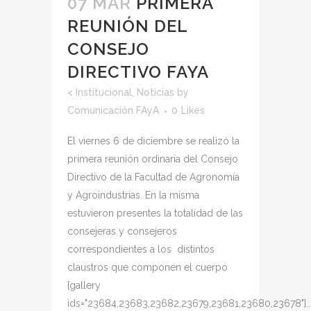
07 MAR
PRIMERA
REUNIÓN DEL
CONSEJO
DIRECTIVO FAYA
<
Institucional
,
Noticias
by
Comunicación FAyA
0
Likes
El viernes 6 de diciembre se realizó la
primera reunión ordinaria del Consejo
Directivo de la Facultad de Agronomía
y Agroindustrias. En la misma
estuvieron presentes la totalidad de las
consejeras y consejeros
correspondientes a los distintos
claustros que componen el cuerpo
[gallery
ids="23684,23683,23682,23679,23681,23680,23678"]..