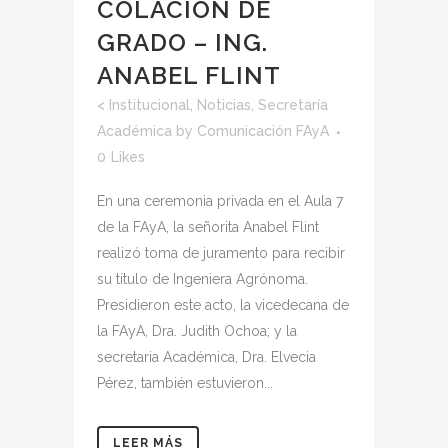
COLACIÓN DE
GRADO – ING.
ANABEL FLINT
<
Institucional
,
Noticias
,
Secretaría
Académica
by
Comunicación FAyA
0
Likes
En una ceremonia privada en el Aula 7
de la FAyA, la señorita Anabel Flint
realizó toma de juramento para recibir
su título de Ingeniera Agrónoma.
Presidieron este acto, la vicedecana de
la FAyA, Dra. Judith Ochoa; y la
secretaria Académica, Dra. Elvecia
Pérez, también estuvieron...
LEER MÁS