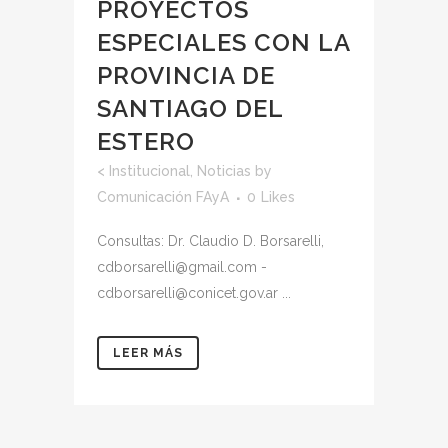
PROYECTOS
ESPECIALES CON LA
PROVINCIA DE
SANTIAGO DEL
ESTERO
<
Institucional
,
Noticias
by
Comunicación FAyA
0
Likes
Consultas: Dr. Claudio D. Borsarelli,
cdborsarelli@gmail.com -
cdborsarelli@conicet.gov.ar ...
LEER MÁS