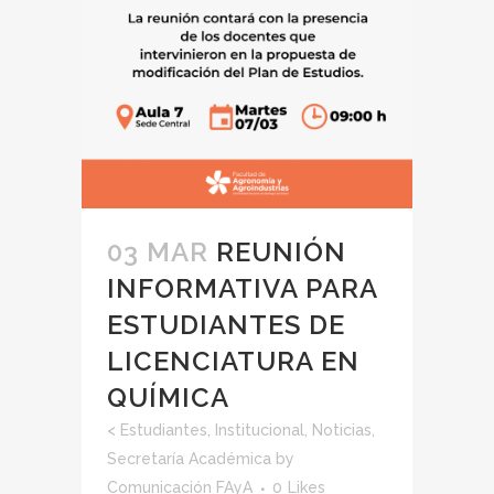
03 MAR
REUNIÓN
INFORMATIVA PARA
ESTUDIANTES DE
LICENCIATURA EN
QUÍMICA
<
Estudiantes
,
Institucional
,
Noticias
,
Secretaría Académica
by
Comunicación FAyA
0
Likes