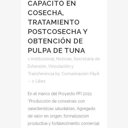
CAPACITÓ EN
COSECHA,
TRATAMIENTO
POSTCOSECHA Y
OBTENCIÓN DE
PULPA DE TUNA
<
Institucional
,
Noticias
,
Secretaria de
Extensión, Vinculación y
Transferencia
by
Comunicación FAyA
0
Likes
En el marco del Proyecto PFI 2021
“Producción de conservas con
características saludables. Agregado
de valor en origen, formalización
productiva y fortalecimiento comercial