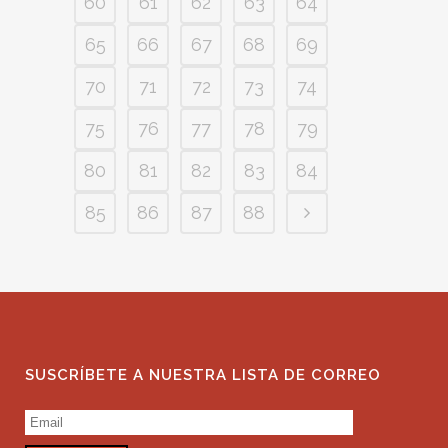
60
61
62
63
64
65
66
67
68
69
70
71
72
73
74
75
76
77
78
79
80
81
82
83
84
85
86
87
88
SUSCRÍBETE A NUESTRA LISTA DE CORREO