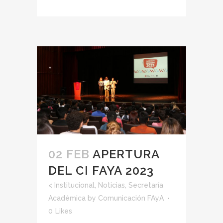
02 FEB
APERTURA
DEL CI FAYA 2023
<
Institucional
,
Noticias
,
Secretaría
Académica
by
Comunicación FAyA
0
Likes