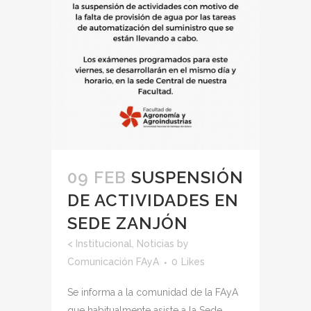
09 FEB
SUSPENSIÓN
DE ACTIVIDADES EN
SEDE ZANJÓN
<
Institucional
,
Noticias
by
Comunicación FAyA
0
Likes
Se informa a la comunidad de la FAyA
que habitualmente asiste a la Sede