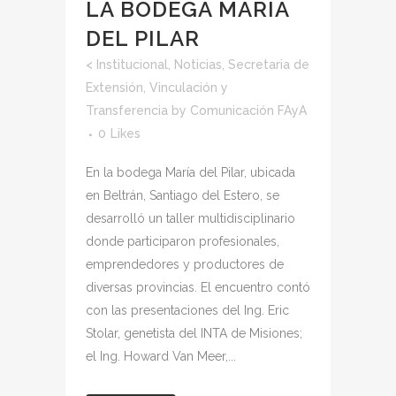
LA BODEGA MARÍA
DEL PILAR
<
Institucional
,
Noticias
,
Secretaria de
Extensión, Vinculación y
Transferencia
by
Comunicación FAyA
0
Likes
En la bodega María del Pilar, ubicada
en Beltrán, Santiago del Estero, se
desarrolló un taller multidisciplinario
donde participaron profesionales,
emprendedores y productores de
diversas provincias. El encuentro contó
con las presentaciones del Ing. Eric
Stolar, genetista del INTA de Misiones;
el Ing. Howard Van Meer,...