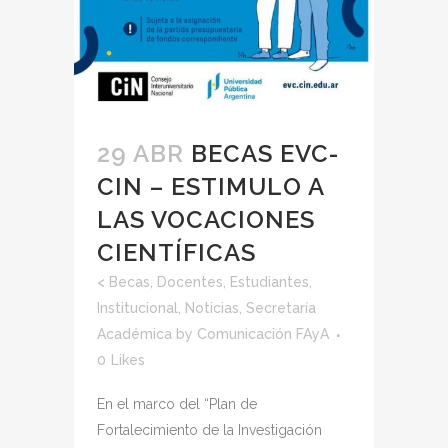
29 ABR
BECAS EVC-
CIN – ESTIMULO A
LAS VOCACIONES
CIENTÍFICAS
<
Becas
,
Docentes
,
Estudiantes
,
Institucional
,
Noticias
,
Secretaría
Académica
by
Comunicación FAyA
0
Likes
En el marco del “Plan de
Fortalecimiento de la Investigación