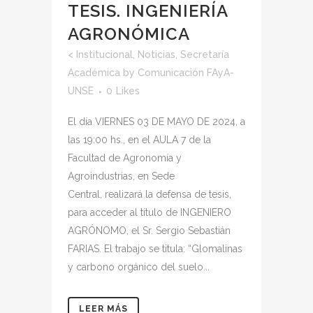
TESIS. INGENIERÍA
AGRONÓMICA
<
Institucional
,
Noticias
,
Secretaría
Académica
by
Comunicación FAyA-
UNSE
0
Likes
El día VIERNES 03 DE MAYO DE 2024, a
las 19:00 hs., en el AULA 7 de la
Facultad de Agronomía y
Agroindustrias, en Sede
Central, realizará la defensa de tesis,
para acceder al título de INGENIERO
AGRÓNOMO, el Sr. Sergio Sebastián
FARIAS. El trabajo se titula: “Glomalinas
y carbono orgánico del suelo...
LEER MÁS