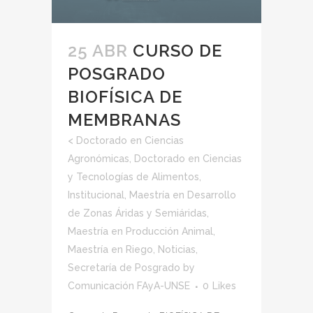
25 ABR
CURSO DE
POSGRADO
BIOFÍSICA DE
MEMBRANAS
<
Doctorado en Ciencias
Agronómicas
,
Doctorado en Ciencias
y Tecnologías de Alimentos
,
Institucional
,
Maestría en Desarrollo
de Zonas Áridas y Semiáridas
,
Maestría en Producción Animal
,
Maestría en Riego
,
Noticias
,
Secretaría de Posgrado
by
Comunicación FAyA-UNSE
0
Likes