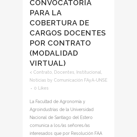
CONVOCATORIA
PARA LA
COBERTURA DE
CARGOS DOCENTES
POR CONTRATO
(MODALIDAD
VIRTUAL)
<
Contrato
,
Docentes
,
Institucional
,
Noticias
by
Comunicación FAyA-UNSE
0
Likes
La Facultad de Agronomía y
Agroindustrias de la Universidad
Nacional de Santiago del Estero
comunica a los/as señores/as
interesados que por Resolución FAA