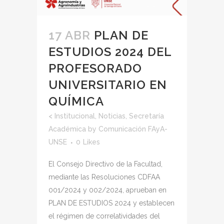
17 ABR
PLAN DE
ESTUDIOS 2024 DEL
PROFESORADO
UNIVERSITARIO EN
QUÍMICA
<
Institucional
,
Noticias
,
Secretaría
Académica
by
Comunicación FAyA-
UNSE
0
Likes
El Consejo Directivo de la Facultad,
mediante las Resoluciones CDFAA
001/2024 y 002/2024, aprueban en
PLAN DE ESTUDIOS 2024 y establecen
el régimen de correlatividades del