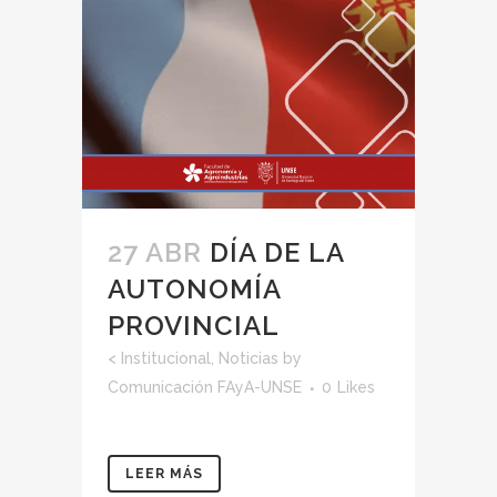
27 ABR
DÍA DE LA
AUTONOMÍA
PROVINCIAL
<
Institucional
,
Noticias
by
Comunicación FAyA-UNSE
0
Likes
LEER MÁS