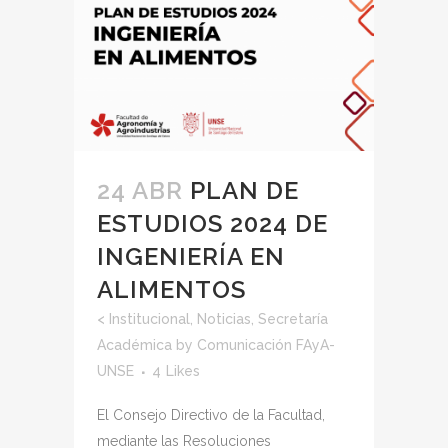
24 ABR
PLAN DE
ESTUDIOS 2024 DE
INGENIERÍA EN
ALIMENTOS
<
Institucional
,
Noticias
,
Secretaría
Académica
by
Comunicación FAyA-
UNSE
4
Likes
El Consejo Directivo de la Facultad,
mediante las Resoluciones