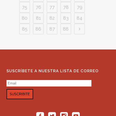
75
76
77
78
79
80
81
82
83
84
85
86
87
88
SUSCRÍBETE A NUESTRA LISTA DE CORREO