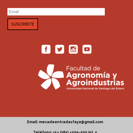
Email: mesadeentradasfaya@gmail.com
Teléfono: +54 (385) 4509-500 int. 5