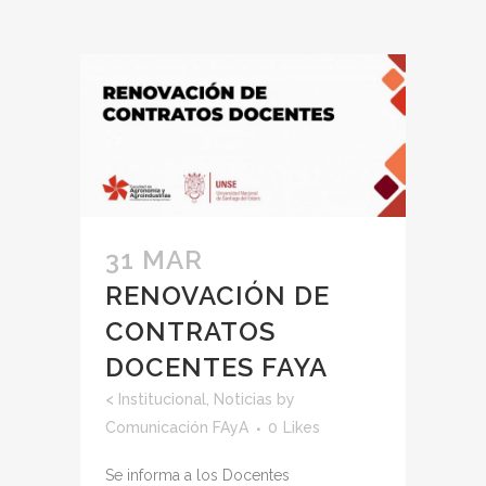
31 MAR
RENOVACIÓN DE
CONTRATOS
DOCENTES FAYA
<
Institucional
,
Noticias
by
Comunicación FAyA
0
Likes
Se informa a los Docentes