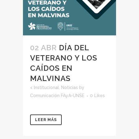
02 ABR
DÍA DEL
VETERANO Y LOS
CAÍDOS EN
MALVINAS
<
Institucional
,
Noticias
by
Comunicación FAyA-UNSE
0
Likes
LEER MÁS