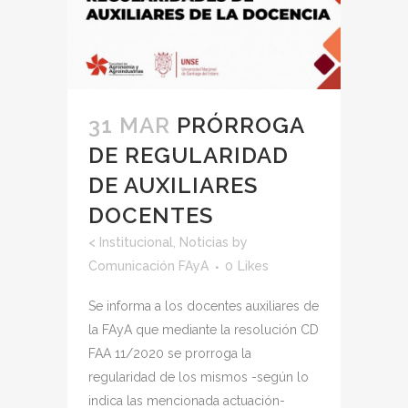
31 MAR
PRÓRROGA
DE REGULARIDAD
DE AUXILIARES
DOCENTES
<
Institucional
,
Noticias
by
Comunicación FAyA
0
Likes
Se informa a los docentes auxiliares de
la FAyA que mediante la resolución CD
FAA 11/2020 se prorroga la
regularidad de los mismos -según lo
indica las mencionada actuación-