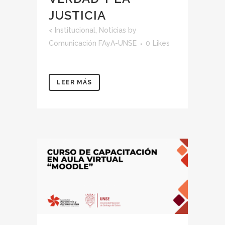
JUSTICIA
<
Institucional
,
Noticias
by
Comunicación FAyA-UNSE
0
Likes
LEER MÁS