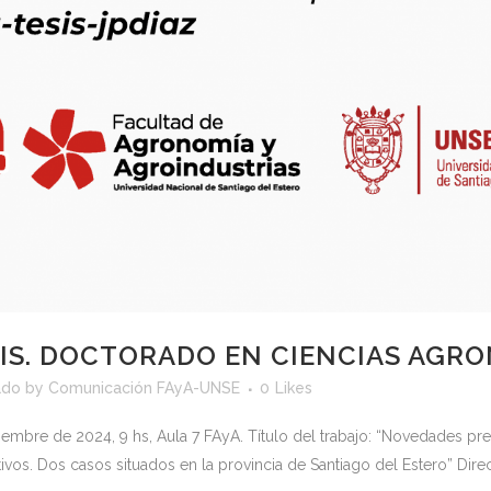
SIS. DOCTORADO EN CIENCIAS AGR
ado
by
Comunicación FAyA-UNSE
0
Likes
mbre de 2024, 9 hs, Aula 7 FAyA. Título del trabajo: “Novedades predia
os. Dos casos situados en la provincia de Santiago del Estero” Directo