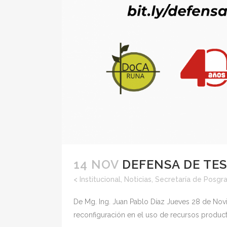
14 NOV
DEFENSA DE TE
<
Institucional
,
Noticias
,
Secretaría de Posgr
De Mg. Ing. Juan Pablo Díaz Jueves 28 de Novie
reconfiguración en el uso de recursos productiv