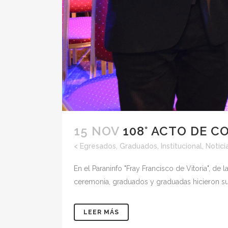
15 NOV
108° ACTO DE 
<
Egresados
,
Graduados
,
Institucional
,
Notici
En el Paraninfo "Fray Francisco de Vitoria", de
ceremonia, graduados y graduadas hicieron su 
LEER MÁS