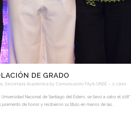
COLACIÓN DE GRADO
as
,
Secretaría Académica
by
Comunicación FAyA-UNSE
0
Likes
 la Universidad Nacional de Santiago del Estero, se llevó a cabo el 10
juramento de honor y recibieron su título en manos de las...