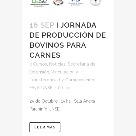
16 SEP
I JORNADA
DE PRODUCCIÓN DE
BOVINOS PARA
CARNES
<
Cursos
,
Noticias
,
Secretaria de
Extensión, Vinculación y
Transferencia
by
Comunicación
FAyA-UNSE
0
Likes
25 de Octubre · 15 hs · Sala Anexa
Paraninfo UNSE...
LEER MÁS