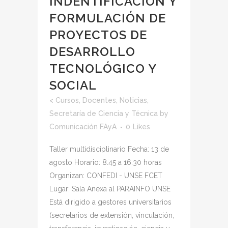
INDENTIFICACIÓN Y
FORMULACIÓN DE
PROYECTOS DE
DESARROLLO
TECNOLÓGICO Y
SOCIAL
<
Cursos
,
Docentes
,
Noticias
,
Secretaría de Ciencia y Técnica
by
Comunicación FAyA
0
Likes
Taller multidisciplinario Fecha: 13 de
agosto Horario: 8.45 a 16.30 horas
Organizan: CONFEDI - UNSE FCET
Lugar: Sala Anexa al PARAINFO UNSE
Está dirigido a gestores universitarios
(secretarios de extensión, vinculación,