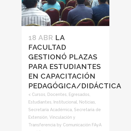
18 ABR
LA
FACULTAD
GESTIONÓ PLAZAS
PARA ESTUDIANTES
EN CAPACITACIÓN
PEDAGÓGICA/DIDÁCTICA
<
Cursos
,
Docentes
,
Egresados
,
Estudiantes
,
Institucional
,
Noticias
,
Secretaría Académica
,
Secretaria de
Extensión, Vinculación y
Transferencia
by
Comunicación FAyA