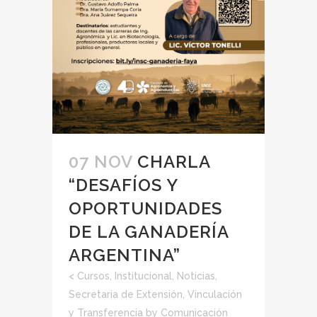
07 NOV
CHARLA
“DESAFÍOS Y
OPORTUNIDADES
DE LA GANADERÍA
ARGENTINA”
<
Cursos
,
Institucional
,
Noticias
,
Secretaria de Extensión, Vinculación
y Transferencia
by
Comunicación