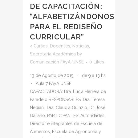
DE CAPACITACIÓN:
“ALFABETIZÁNDONOS
PARA EL REDISEÑO
CURRICULAR”
<
Cursos
,
Docentes
,
Noticias
,
Secretaría Académica
by
Comunicación FAyA-UNSE
0
Likes
13 de Agosto de 2019 · de 9 a 13 hs
· Aula 7 FAyA UNSE
CAPACITADORA: Dra. Lucía Herrera de
Paradelo RESPONSABLES: Dra. Teresa
Nediani, Dra. Claudia Quinzio, Dr. José
Galiano. PARTICIPANTES: Autoridades,
Director e integrantes de Escuela de
Alimentos, Escuela de Agronomía y