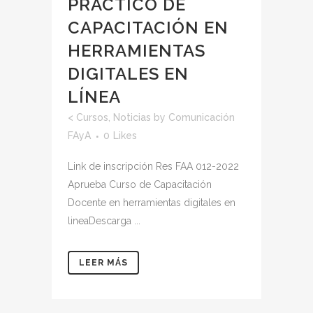
PRÁCTICO DE
CAPACITACIÓN EN
HERRAMIENTAS
DIGITALES EN
LÍNEA
<
Cursos
,
Noticias
by
Comunicación
FAyA
0
Likes
Link de inscripción Res FAA 012-2022
Aprueba Curso de Capacitación
Docente en herramientas digitales en
lineaDescarga ...
LEER MÁS