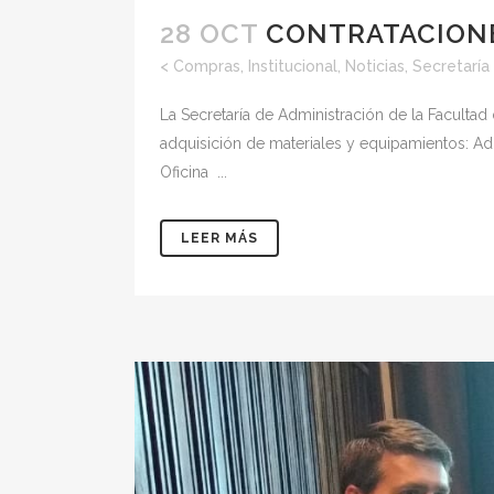
28 OCT
CONTRATACIONES
<
Compras
,
Institucional
,
Noticias
,
Secretaría
La Secretaría de Administración de la Facultad
adquisición de materiales y equipamientos: Ad
Oficina ...
LEER MÁS