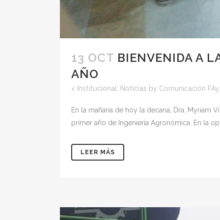
13 OCT
BIENVENIDA A L
AÑO
<
Institucional
,
Noticias
by
Comunicación FA
En la mañana de hoy la decana, Dra. Myriam Vill
primer año de Ingeniería Agronómica. En la opor
LEER MÁS