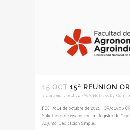
15 OCT
15ª REUNION OR
<
Consejo Directivo FAyA
,
Noticias
by
Comuni
FECHA: 14 de octubre de 2021 HORA: 15:00 ORD
Solicitudes de inscripción en Registro de Gra
Adjunto, Dedicación Simple,...