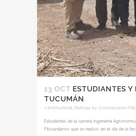
13 OCT
ESTUDIANTES Y 
TUCUMÁN
<
Institucional
,
Noticias
by
Comunicación FA
Estudiantes de la carrera Ingeniería Agronómic
Fitosanitarios que se realizó, en el día de la f