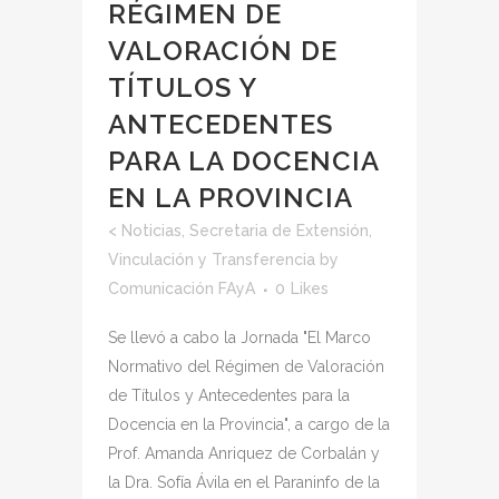
RÉGIMEN DE
VALORACIÓN DE
TÍTULOS Y
ANTECEDENTES
PARA LA DOCENCIA
EN LA PROVINCIA
<
Noticias
,
Secretaria de Extensión,
Vinculación y Transferencia
by
Comunicación FAyA
0
Likes
Se llevó a cabo la Jornada "El Marco
Normativo del Régimen de Valoración
de Títulos y Antecedentes para la
Docencia en la Provincia", a cargo de la
Prof. Amanda Anriquez de Corbalán y
la Dra. Sofía Ávila en el Paraninfo de la