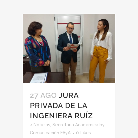
27 AGO
JURA
PRIVADA DE LA
INGENIERA RUÍZ
<
Noticias
,
Secretaría Académica
by
Comunicación FAyA
0
Likes