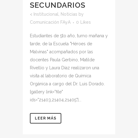
SECUNDARIOS
<
Institucional
,
Noticias
by
Comunicación FAyA
0
Likes
Estudiantes de 5to año, turno mañana y
tarde, de la Escuela "Héroes de
Malvinas" acompañados por las
docentes Paula Gerbino, Matilde
Rivellio y Laura Díaz realizaron una
visita al laboratorio de Química
Orgánica a cargo del Dr. Luis Dorado.
[gallery link="file"
ids="21403,21404,21405"]...
LEER MÁS