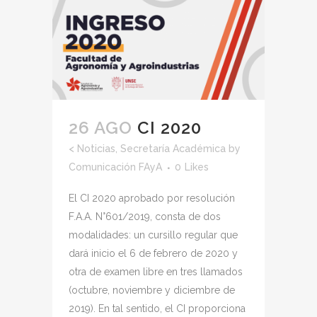
26 AGO
CI 2020
<
Noticias
,
Secretaría Académica
by
Comunicación FAyA
0
Likes
El CI 2020 aprobado por resolución
F.A.A. N°601/2019, consta de dos
modalidades: un cursillo regular que
dará inicio el 6 de febrero de 2020 y
otra de examen libre en tres llamados
(octubre, noviembre y diciembre de
2019). En tal sentido, el CI proporciona