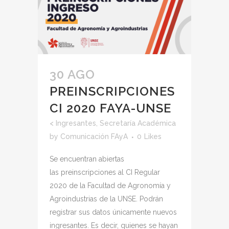
30 AGO
PREINSCRIPCIONES
CI 2020 FAYA-UNSE
<
Ingresantes
,
Secretaría Académica
by
Comunicación FAyA
0
Likes
Se encuentran abiertas
las preinscripciones al CI Regular
2020 de la Facultad de Agronomía y
Agroindustrias de la UNSE. Podrán
registrar sus datos únicamente nuevos
ingresantes. Es decir, quienes se hayan