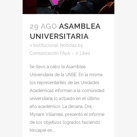
29 AGO
ASAMBLEA
UNIVERSITARIA
<
Institucional
,
Noticias
by
Comunicación FAyA
0
Likes
Se llevó a cabo la Asamblea
Universitaria de la UNSE. En la misma
los representantes de las Unidades
Académicas informan a la comunidad
universitaria lo actuado en el último
año académico. La decana, Dra.
Myriam Villarreal, presentó el informe
de los objetivos logrados haciendo
hincapié en...