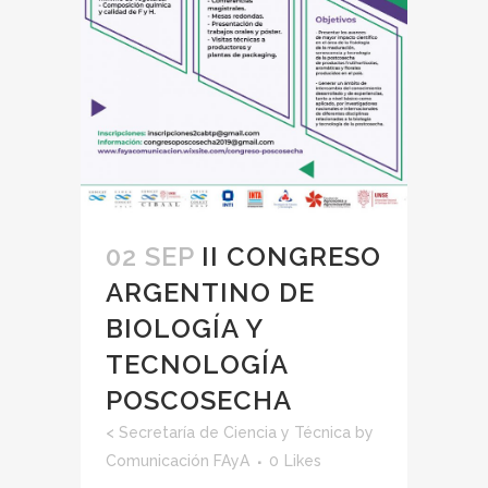
02 SEP
II CONGRESO
ARGENTINO DE
BIOLOGÍA Y
TECNOLOGÍA
POSCOSECHA
<
Secretaría de Ciencia y Técnica
by
Comunicación FAyA
0
Likes